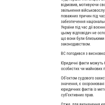
відмовив, мотивуючи сво
звільнення військовослу
поважних причин під час 
забезпечення національно
України під час дії воєн
цьому відповідач не осп
що вони були близькими о
законодавством.
ВС погодився з висновком
Юридичні факти можуть б
особистих чи майнових п
Об’єктом судового захис
значення, є охоронювані
юридичних фактів із мет
суб’єктивних прав.
Отже, для визначення юр