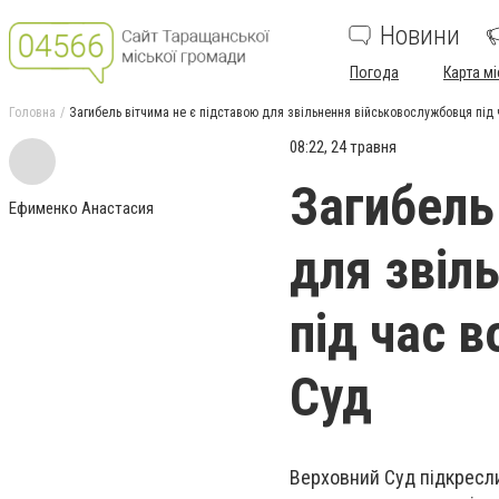
Новини
Погода
Карта мі
Головна
Загибель вітчима не є підставою для звільнення військовослужбовця під 
08:22, 24 травня
Загибель
Ефименко Анастасия
для звіл
під час в
Суд
Верховний Суд підкресл