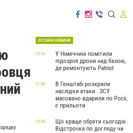
ОСТАННІ НОВИНИ
ою
У Німеччині помітили
13:10
підозрілі дрони над базою,
бовця
де ремонтують Patriot
вний
В Генштабі розкрили
11:59
наслідки атаки . ЗСУ
масовано вдарили по Росії,
є прильоти
Що краще обрати сьогодні .
10:34
порядку
Відстрочка по догляду чи