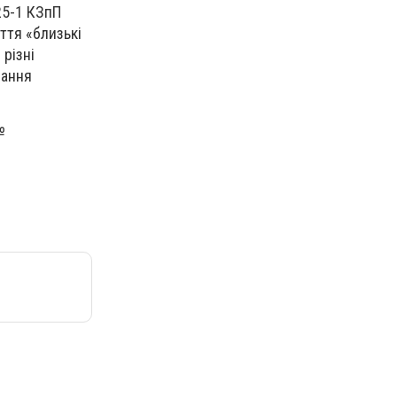
 25-1 КЗпП
ття «близькі
 різні
вання
№