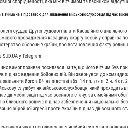
овної спорідненості, яка між вітчимом та пасинком відсутн
ь вітчима не є підставою для звільнення військовослужбовця під час воєн
олегії суддів Другої судової палати Касаційного цивільного 
ьмового провадження касаційну скаргу особи у справі за п
ністерство оборони України, про встановлення факту родинн
е SUD.UA у Telegram
них вимог позивач посилався на те, що його вітчим був пр
ув під час ведення бойових дій. Він звернувся до командир
звільнити його з ВЧ на підставі абз. 14 пп. «г» п. 2 ч. 4 ст. 
військову службу» як військовослужбовця, який проходить в
ас дії мобілізації під час воєнного стану, за сімейними обс
ллю близького родича під час забезпечення національної без
вання збройної агресії проти України під час дії воєнного с
висновками якого погодився апеляційний суд, у задоволенні