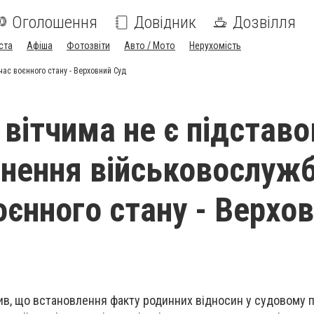
Оголошення
Довідник
Дозвілля
ста
Афіша
Фотозвіти
Авто / Мото
Нерухомість
час воєнного стану - Верховний Суд
 вітчима не є підстав
ьнення військовослуж
оєнного стану - Верхо
ив, що встановлення факту родинних відносин у судовому 