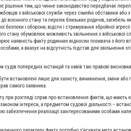
є рішення тим, що чинне законодавство передбачає перелі
жбовців з військової служби через сімейні обставини або з
дії воєнного стану та перелік близьких родичів, загибель як
ї безпеки і оборони, відсічі і стримування збройної агресії
ного стану обумовлює можливість звільнення з військової с
орює наявність факту родинних відносин позивача з його ві
собами, а вказує на відсутність підстав для звільнення зг
 судів попередніх інстанцій та навів такі правові висновки
ути встановлені лише для захисту, виникнення, зміни або
рав самого заявника.
ту при розгляді справ про встановлення фактів, що мають
 законом інтереси, а предметом судової діяльності – вста
ою забезпечення реалізації заінтересованими особами нал
идичного характеру факту потрібно з’ясувати мету встано