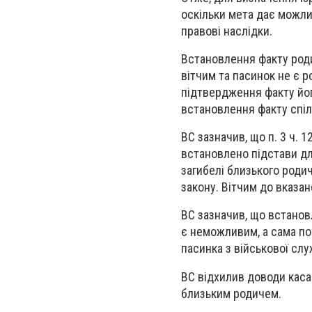
оскільки мета дає можли
правові наслідки.
Встановлення факту роди
вітчим та пасинок не є 
підтвердження факту йог
встановлення факту спіл
ВС зазначив, що п. 3 ч. 
встановлено підстави для
загибелі близького родич
закону. Вітчим до вказан
ВС зазначив, що встанов
є неможливим, а сама по
пасинка з військової слу
ВС відхилив доводи касац
близьким родичем.