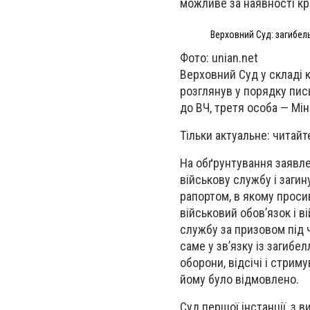
можливе за наявності кр
Верховний Суд: загибел
Фото: unian.net
Верховний Суд у складі к
розглянув у порядку пис
до ВЧ, третя особа — Мі
Тільки актуальне: читайт
На обґрунтування заявле
військову службу і загин
рапортом, в якому просив 
військовий обов’язок і 
службу за призовом під ч
саме у зв’язку із загибе
оборони, відсічі і стриму
йому було відмовлено.
Суд першої інстанції, з 