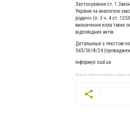
Застосування ст. 1 Закону
України за аналогією за
родичі» (п. 3 ч. 4 ст. 12
визначення кола таких о
відповідних актів.
Детальніше з текстом по
545/3618/24 (проваджен
Інформує sud.ua
Якщо ви помітили помилку, виділіть нео