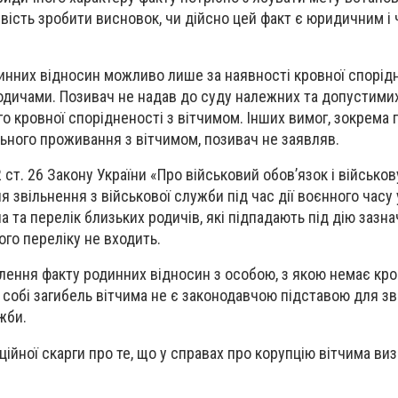
вість зробити висновок, чи дійсно цей факт є юридичним і 
нних відносин можливо лише за наявності кровної спорідн
родичами. Позивач не надав до суду належних та допустимих
о кровної спорідненості з вітчимом. Інших вимог, зокрема 
ьного проживання з вітчимом, позивач не заявляв.
12 ст. 26 Закону України «Про військовий обов’язок і військо
 звільнення з військової служби під час дії воєнного часу 
а та перелік близьких родичів, які підпадають під дію зазн
ого переліку не входить.
лення факту родинних відносин з особою, з якою немає кров
 собі загибель вітчима не є законодавчою підставою для з
жби.
ійної скарги про те, що у справах про корупцію вітчима ви