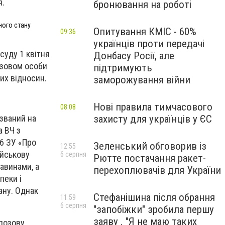
я.
бронювання на роботі
ного стану
Опитування КМІС - 60%
09:36
українців проти передачі
суду 1 квітня
Донбасу Росії, але
озовом особи
підтримують
их відносин.
заморожування війни
Нові правила тимчасового
08:08
изваний на
захисту для українців у ЄС
а ВЧ з
26 ЗУ «Про
Зеленський обговорив із
12:55
ійськову
6 серпня
Рютте постачання ракет-
тавинами, а
перехоплювачів для України
пеки і
тану. Однак
Стефанішина після обрання
11:59
6 серпня
"запобіжки" зробила першу
заяву . "Я не маю таких
 позову