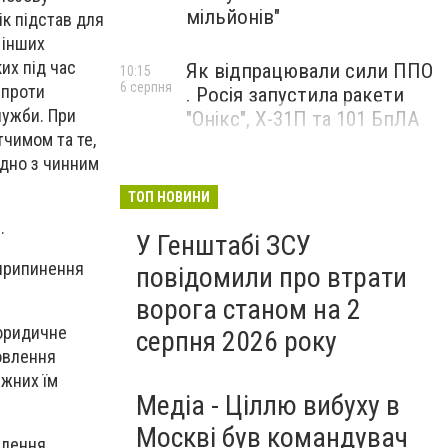
мільйонів"
к підстав для
 інших
их під час
Як відпрацювали сили ППО
10:15
6 серпня
 проти
. Росія запустила ракети
лужби. При
"Онікс", Х-31П та 101 БпЛА
тчимом та те,
ідно з чинним
ТОП НОВИНИ
.
У Генштабі ЗСУ
 припинення
повідомили про втрати
ворога станом на 2
 юридичне
серпня 2026 року
новлення
ежних їм
Медіа - Ціллю вибуху в
Москві був командувач
влення,