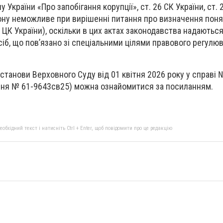
 України «Про запобігання корупції», ст. 26 СК України, ст.
кону неможливе при вирішенні питання про визначення поня
53 ЦК України), оскільки в цих актах законодавства надаються
сіб, що пов’язано зі спеціальними цілями правового регулю
станови Верховного Суду від 01 квітня 2026 року у справі 
ня № 61-9643св25) можна ознайомитися за посиланням.
бхідний текст і натисніть Ctrl + Enter, щоб повідомити про це редакцію