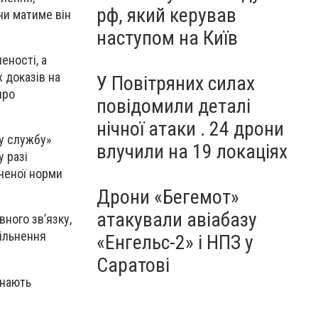
рф, який керував
чи матиме він
наступом на Київ
еності, а
 доказів на
У Повітряних силах
про
повідомили деталі
нічної атаки . 24 дрони
ву службу»
влучили на 19 локаціях
у разі
аченої норми
Дрони «Бегемот»
атакували авіабазу
ного зв’язку,
вільнення
«Енгельс-2» і НПЗ у
Саратові
знають