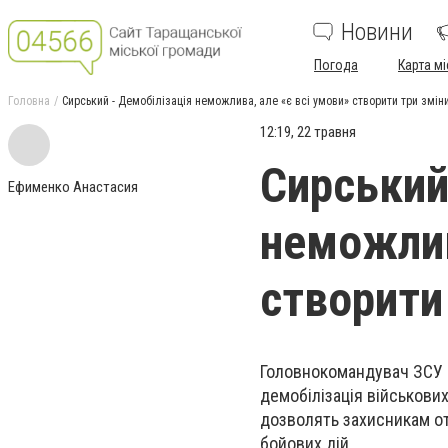
Новини
Погода
Карта мі
Головна
Сирський - Демобілізація неможлива, але «є всі умови» створити три змін
12:19, 22 травня
Сирський
Ефименко Анастасия
неможлив
створити
Головнокомандувач ЗСУ 
демобілізація військови
дозволять захисникам от
бойових дій.