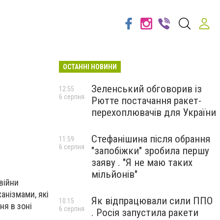
ОСТАННІ НОВИНИ
Зеленський обговорив із
12:55
6 серпня
Рютте постачання ракет-
перехоплювачів для України
Стефанішина після обрання
11:59
6 серпня
"запобіжки" зробила першу
заяву . "Я не маю таких
мільйонів"
війни
анізмами, які
Як відпрацювали сили ППО
10:15
я в зоні
6 серпня
. Росія запустила ракети