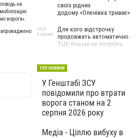
повідь на
своїх рідних
мобілізацію
додому.«Оленівка триває»
мо ворога».
Для кого відстрочку
10:51
 запроваджено
4 серпня
продовжать автоматично .
ТЦК більше не потрібен
ТОП НОВИНИ
У Генштабі ЗСУ
повідомили про втрати
ворога станом на 2
серпня 2026 року
Медіа - Ціллю вибуху в