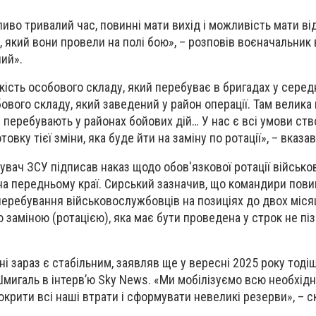
ливо тривалий час, повинні мати вихід і можливість мати в
, який вони провели на полі бою», – розповів воєначальник 
ний».
ькість особового складу, який перебуває в бригадах у сере
бового складу, який заведений у район операції. Там велика 
і перебувають у районах бойових дій… У нас є всі умови ст
товку тієї зміни, яка буде йти на заміну по ротації», – вказа
увач ЗСУ підписав наказ щодо обов'язкової ротації військо
на передньому краї. Сирський зазначив, що командири пови
еребування військовослужбовців на позиціях до двох місяц
заміною (ротацією), яка має бути проведена у строк не пі
їні зараз є стабільним, заявляв ще у вересні 2025 року тоді
мигаль в інтерв’ю Sky News. «Ми мобілізуємо всю необхідну
крити всі наші втрати і сформувати невеликі резерви», – ск