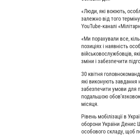
«Люди, які воюють, особ
залежно від того терміну
YouTube-каналі «Мілітар
«Ми порахували все, кіл
позиціях і наявність осо
військовослужбовців, як
зміни і забезпечити підго
30 квітня головнокоманд
які виконують завдання 
забезпечити умови для п
подальшою обов’язковою 
місяця.
Рівень мобілізації в Укра
оборони України Денис Ш
особового складу, щоб по