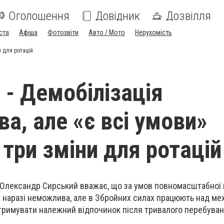
Оголошення
Довідник
Дозвілля
ста
Афіша
Фотозвіти
Авто / Мото
Нерухомість
и для ротацій
 - Демобілізація
а, але «є всі умови»
 три зміни для ротацій
Олександр Сирський вважає, що за умов повномасштабної 
х наразі неможлива, але в Збройних силах працюють над мех
римувати належний відпочинок після тривалого перебуванн