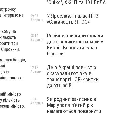
"Онікс", Х-31П та 101 БпЛА
ідстрочку
в інтерв’ю на
У Ярославлі палає НПЗ
09:36
6 серпня
«Славнєфть-ЯНОС»
дньому на
Росіяни знищили склади
08:14
кількість
6 серпня
двох великих компаній у
ворити три
Києві . Ворог атакував
в Сирський.
бізнеси
вослужбовців,
нні
Де в Україні повністю
13:17
ів із
4 серпня
скасували готівку в
зніше одного
транспорті . QR-квитки
дають збій
шній міністр
Як родини захисників
11:41
 кількість
4 серпня
Маріуполя пʼятий рік
азав міністр.
намагаються повернути