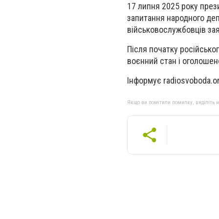
17 липня 2025 року през
запитання народного деп
військовослужбовців зая
Після початку російсько
воєнний стан і оголошено
Інформує radiosvoboda.o
Якщо ви помітили помилку, виділіть нео