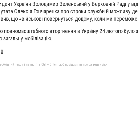
идент України Володимир Зеленський у Верховній Раді у від
утата Олексія Гончаренка про строки служби й можливу де
вив, що «військові повернуться додому, коли ми переможе
го повномасштабного вторгнення в Україну 24 лютого було
 загальну мобілізацію.
rg
бхідний текст і натисніть Ctrl + Enter, щоб повідомити про це редакцію