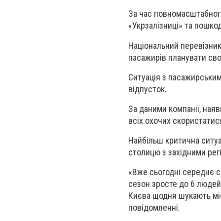
За час повномасштабного
«Укрзалізниці» та пошко
Національний перевізник
пасажирів планувати сво
Ситуація з пасажирським
відпусток.
За даними компанії, ная
всіх охочих скористатис
Найбільш критична ситуа
столицю з західними рег
«Вже сьогодні середнє сп
сезон зросте до 6 людей
Києва щодня шукають мі
повідомленні.