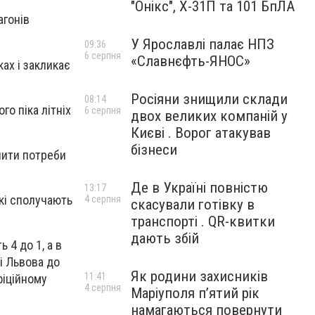
"Онікс", Х-31П та 101 БпЛА
агонів
У Ярославлі палає НПЗ
09:36
6 серпня
«Славнєфть-ЯНОС»
ах і закликає
Росіяни знищили склади
08:14
о піка літніх
6 серпня
двох великих компаній у
Києві . Ворог атакував
бізнеси
нити потреби
Де в Україні повністю
13:17
кі сполучають
4 серпня
скасували готівку в
транспорті . QR-квитки
дають збій
 4 до 1, а в
і Львова до
Як родини захисників
11:41
фіційному
4 серпня
Маріуполя пʼятий рік
намагаються повернути