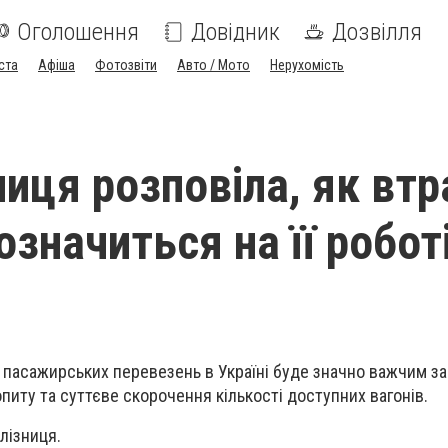
Оголошення
Довідник
Дозвілля
ста
Афіша
Фотозвіти
Авто / Мото
Нерухомість
ниця розповіла, як втр
означиться на її робот
н пасажирських перевезень в Україні буде
значно важчим за
опиту
та суттєве скорочення кількості доступних вагонів.
лізниця.