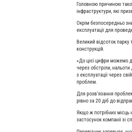
Головною причиною такої
інфраструктури, які при
Окрім безпосередньо зни
експлуатації для провед
Великий відсоток парку 
конструкцій.
«До цієї цифри можемо до
через обстріли, нальоти
з експлуатації через сві
проблем.
Для розв'язання пробле
рівно за 20 діб до відпр
Якщо ж потрібних місць 
застосунок компанії зі 
Перевізник запевняє, що