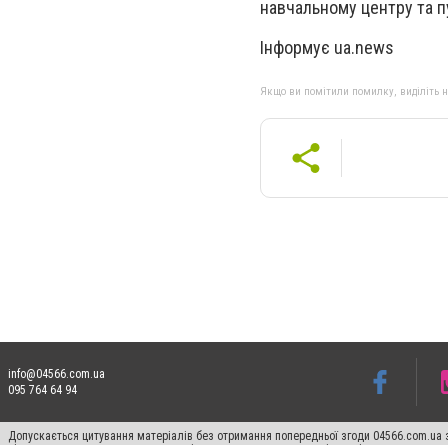
навчальному центру та п
Інформує ua.news
Якщо ви помітили помилку, виділіть нео
info@04566.com.ua
095 764 64 94
Допускається цитування матеріалів без отримання попередньої згоди 04566.com.ua з