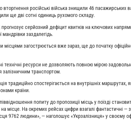
 вторгнення російські війська знищили 46 пасажирських в
дили ще дві сотні одиниць рухомого складу.
 прогнозує серйозний дефіцит квитків на ключових напрямк
ї мандрівки заздалегідь.
и місцями загострюється вже зараз, ще до початку офіційног
вні технічні ресурси не дозволяють повною мірою задоволь
я залізничним транспортом.
ція традиційно спостерігається на внутрішніх маршрутах, я
іонами країни.
іввідношення попиту до пропозиції місць у поїзді становить
 на місце. На окремих рейсах цифри взагалі фантастичні — з
сця 9762 людини», — наголошує «Укрзалізниця» у своєму о