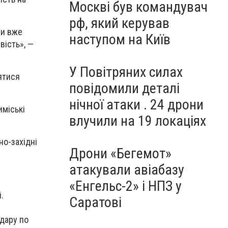
Москві був командувач
рф, який керував
ли вже
наступом на Київ
вість», —
У Повітряних силах
ятися
повідомили деталі
нічної атаки . 24 дрони
иміські
влучили на 19 локаціях
о-західні
Дрони «Бегемот»
атакували авіабазу
«Енгельс-2» і НПЗ у
.
Саратові
дару по