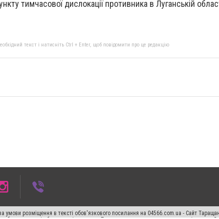
ункту тимчасової дислокації противника в Луганській област
бхідний текст і натисніть Ctrl + Enter, щоб повідомити про це редакцію
а умови розміщення в тексті обов'язкового посилання на 04566.com.ua - Cайт Таращан