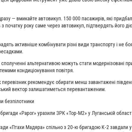
разу — вмикайте автовикуп. 150 000 пасажирів, які придба
 з початку року саме через автовикуп, підтвердять його діє
радять активніше комбінувати різні види транспорту і не бо
ресадками.
 сполученні альтернативою можуть стати модернізовані пр
истемами кондиціонування повітря.
 перевізник рекомендує обирати менш завантажені південн
ьський вектор залишатиметься перевантаженим.
ли безпілотники
 бригади «Рарог»
уразили ЗРК «Тор-М2» у Луганській області
гади «Птахи Мадяра»
спільно з
20-ю бригадою К-2
завдали у