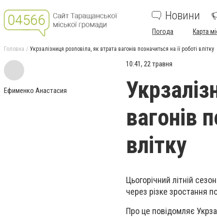
Новини
Погода
Карта мі
Головна
Укрзалізниця розповіла, як втрата вагонів позначиться на її роботі влітку
10:41, 22 травня
Укрзаліз
Ефименко Анастасия
вагонів п
влітку
Цьогорічний літній сезо
через різке зростання п
Про це повідомляє Укрза