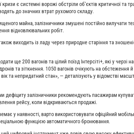
 кризи є системні ворожі обстріли об'єктів критичної та тр
зводять до значних втрат рухомого складу.
щеного майна, залізничники змушені постійно вилучати тех
ення відновлювальних робіт.
також виходить із ладу через природне старіння та зношені
дати ще 200 вагонів та цілий поїзд Інтерсіті+, які у черзі н
 дронів та зіткнення. 1050 вагонів очікують на обстеження 
й вік та непридатний стан», — деталізують у відомстві масш
ми дефіциту залізничники рекомендують пасажирам купува
авлення рейсу, коли відкриваються продажі.
немає у наявності, варто використовувати офіційний мобіл
спеціальною функцією автоматичного бронювання.
 цей цифровий інструмент уже довів свою високу ефективн