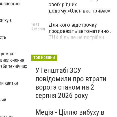
анспортної
своїх рідних
додому.«Оленівка триває»
ніку з
Для кого відстрочку
10:51
4 серпня
продовжать автоматично .
сть
ТЦК більше не потрібен
а ремонт
ТОП НОВИНИ
й виключення
таби технічних
У Генштабі ЗСУ
повідомили про втрати
ти квитки
ворога станом на 2
серпня 2026 року
ьний
Медіа - Ціллю вибуху в
ість на