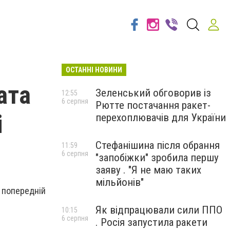
ОСТАННІ НОВИНИ
ата
Зеленський обговорив із
12:55
6 серпня
Рютте постачання ракет-
і
перехоплювачів для України
Стефанішина після обрання
11:59
6 серпня
"запобіжки" зробила першу
заяву . "Я не маю таких
мільйонів"
 попередній
Як відпрацювали сили ППО
10:15
6 серпня
. Росія запустила ракети