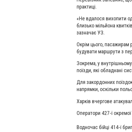
практиці.
«Не вдалося вихопити од
близько мільйона квитків
зазначає УЗ.
Окрім цього, пасажирам 
будувати маршрути з пе
Зокрема, у внутрішньому
поїзди, які обладнані с
Для закордонних поїздок
напрямки, оскільки пол
Харків вчергове атакува
Оператори
427-ї окремої
Водночас бійці
414-ї бри