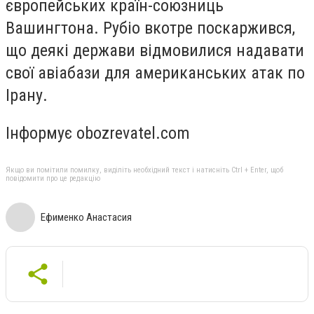
європейських країн-союзниць
Вашингтона. Рубіо вкотре поскаржився,
що деякі держави відмовилися надавати
свої авіабази для американських атак по
Ірану.
Інформує obozrevatel.com
Якщо ви помітили помилку, виділіть необхідний текст і натисніть Ctrl + Enter, щоб
повідомити про це редакцію
Ефименко Анастасия