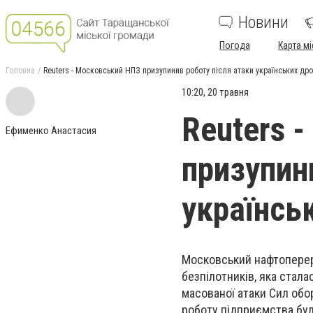
Новини
Погода
Карта мі
Головна
Reuters - Московський НПЗ призупинив роботу після атаки українських дро
10:20, 20 травня
Reuters 
Ефименко Анастасия
призупин
українсь
Московський нафтопере
безпілотників, яка стала
масованої атаки Сил обор
роботу підприємства бул