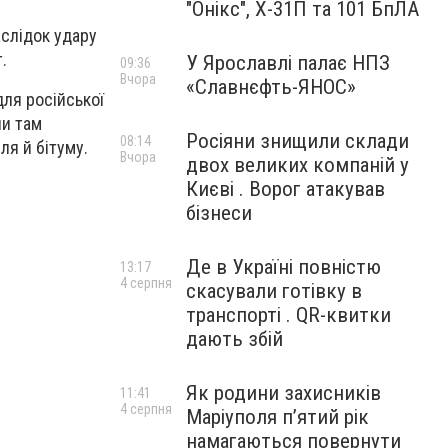
"Онікс", Х-31П та 101 БпЛА
аслідок удару
.
У Ярославлі палає НПЗ
09:36
Вчора
«Славнєфть-ЯНОС»
ля російської
ли там
Росіяни знищили склади
08:14
ля й бітуму.
Вчора
двох великих компаній у
Києві . Ворог атакував
бізнеси
Де в Україні повністю
13:17
4 серпня
скасували готівку в
транспорті . QR-квитки
дають збій
Як родини захисників
11:41
4 серпня
Маріуполя пʼятий рік
намагаються повернути