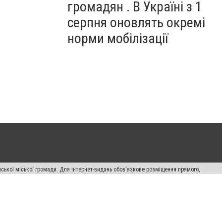
громадян . В Україні з 1
серпня оновлять окремі
норми мобілізації
ської міської громади. Для інтернет-видань обов'язкове розміщення прямого,
аконом.
лама" публікуються на правах реклами.
авила сайту
Автори проєкту