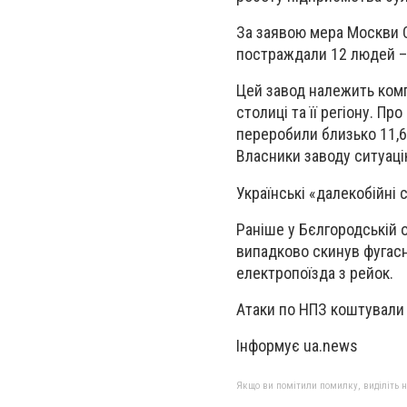
За заявою мера Москви Се
постраждали 12 людей – 
Цей завод належить комп
столиці та її регіону. П
переробили близько 11,6
Власники заводу ситуаці
Українські «далекобійні 
Раніше у Бєлгородській 
випадково скинув фугасн
електропоїзда з рейок.
Атаки по НПЗ коштували 
Інформує ua.news
Якщо ви помітили помилку, виділіть нео