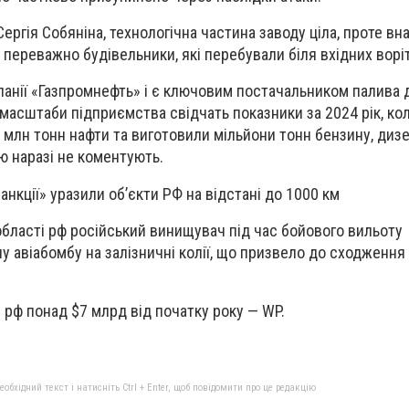
ргія Собяніна, технологічна частина заводу ціла, проте вн
переважно будівельники, які перебували біля вхідних воріт
анії «Газпромнефть» і є ключовим постачальником палива д
ро масштаби підприємства свідчать показники за 2024 рік, ко
 млн тонн нафти та виготовили мільйони тонн бензину, дизе
ю наразі не коментують.
санкції» уразили об’єкти РФ на відстані до 1000 км
області рф російський винищувач під час бойового вильоту
у авіабомбу на залізничні колії, що призвело до сходження
рф понад $7 млрд від початку року — WP.
бхідний текст і натисніть Ctrl + Enter, щоб повідомити про це редакцію