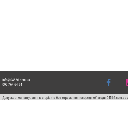
info@04566.com.ua
095 764 64 94
Допускається цитування матеріалів без отримання попередньої згоди 04566.com.ua з
відкритого для пошукових систем гіперпосилання на цитовані статті не нижче друго
Матеріали з плашками "Новини компаній", "Промо", "Партнерський матеріал", "Партнер
Реклама на сайті
Франшиза 