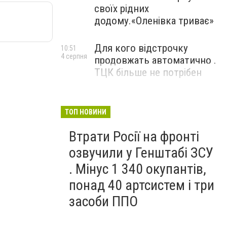
своїх рідних
додому.«Оленівка триває»
Для кого відстрочку
10:51
4 серпня
продовжать автоматично .
ТЦК більше не потрібен
ТОП НОВИНИ
Втрати Росії на фронті
озвучили у Генштабі ЗСУ
. Мінус 1 340 окупантів,
понад 40 артсистем і три
засоби ППО