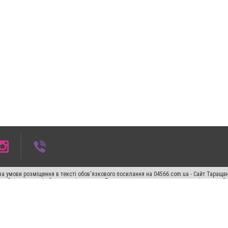
а умови розміщення в тексті обов'язкового посилання на 04566.com.ua - Cайт Таращан
го абзацу в тексті або в якості джерела. Порушення виняткових прав переслідується З
ський спецпроєкт", "Політичні новини", "Пресреліз", "PR", "Офіційно", "Політична рек
"CitySites"
Правила класифайд
Редакційна політика
Політика конфіденційності
Пр