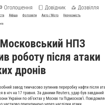
Оголошення
Довідник
Дозвілля
ста
Афіша
Фотозвіти
Авто / Мото
Нерухомість
нів
- Московський НПЗ
ив роботу після атаки
ких дронів
робний завод
тимчасово зупинив переробку нафти
після ат
ся в ніч на 17 травня. За даними
Reuters
, удар був завданий
они України по об’єктах у Москві та Підмосков’ї. Повідомл
о частково призупинено через наслідки атаки.