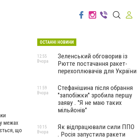
ОСТАННІ НОВИНИ
Зеленський обговорив із
12:55
Вчора
Рютте постачання ракет-
перехоплювачів для України
Стефанішина після обрання
11:59
Вчора
"запобіжки" зробила першу
заяву . "Я не маю таких
мільйонів"
аки
 у межах
Як відпрацювали сили ППО
10:15
яється, що
Вчора
. Росія запустила ракети