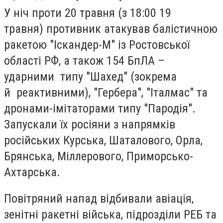
У ніч проти 20 травня (з 18:00 19
травня)
противник атакував балістичною
ракетою "Іскандер-М"
із
Ростовської
області РФ
, а також
154 БпЛА
–
ударними типу "Шахед" (зокрема
й
реактивними
), "Гербера", "Італмас" та
дронами-імітаторами типу "Пародія".
Запускали їх росіяни з напрямків
російських
Курська, Шаталового, Орла,
Брянська, Міллерового, Приморсько-
Ахтарська.
Повітряний напад відбивали
авіація,
зенітні ракетні війська, підрозділи РЕБ та