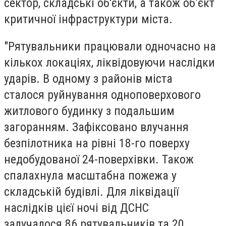
сектор, складські об'єкти, а також обʼєкт
критичної інфраструктури міста.
"Рятувальники працювали одночасно на
кількох локаціях, ліквідовуючи наслідки
ударів. В одному з районів міста
сталося
руйнування одноповерхового
житлового будинку
з подальшим
загоранням. Зафіксовано
влучання
безпілотника на рівні 18-го поверху
недобудованої 24-поверхівки
. Також
спалахнула
масштабна пожежа у
складській будівлі.
Для ліквідації
наслідків цієї ночі від ДСНС
залучалося
86 рятувальників та 20