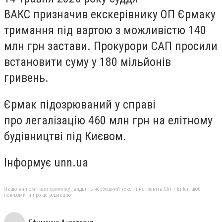
ВАКС призначив екскерівнику ОП Єрмаку
тримання під вартою з можливістю 140
млн грн застави. Прокурори САП просили
встановити суму у 180 мільйонів
гривень.
Єрмак підозрюваний у справі
про легалізацію 460 млн грн на елітному
будівництві під Києвом.
Інформує unn.ua
Якщо ви помітили помилку, виділіть необхідний текст і натисніть Ctrl + Enter, щоб
повідомити про це редакцію