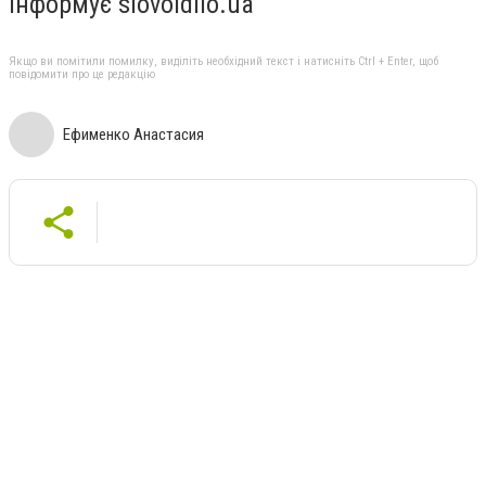
Інформує slovoidilo.ua
Якщо ви помітили помилку, виділіть необхідний текст і натисніть Ctrl + Enter, щоб
повідомити про це редакцію
Ефименко Анастасия