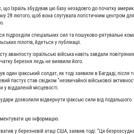
є, що Ізраїль збудував цю базу незадовго до початку америк
рану 28 лютого, щоб вона слугувала логістичним центром дл
ю.
ся підрозділи спеціальних сил та пошуково-рятувальні кома
льських пілотів, йдеться у публікації.
ту аванпосту ізраїльські війська навіть завдали повітряних
початку березня ледь не виявили його.
ув один іракський солдат, як тоді заявили в Багдаді, після т
евий пастух став свідком "незвичайної військової активност
и у віддаленій місцевості.
і удари дозволили відвернути іракські сили від подальшого
ментувати цю інформацію.
уватив у березневій атаці США, заявив тоді: "Ця безрозсудн