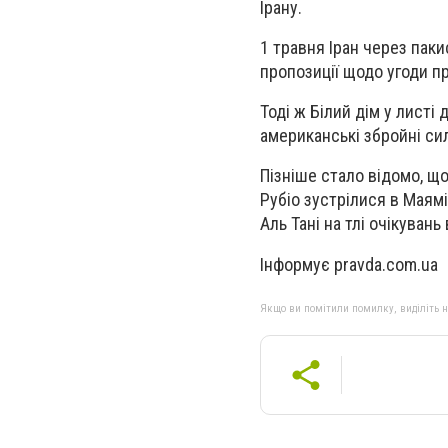
Ірану.
1 травня Іран через па
пропозиції щодо угоди п
Тоді ж Білий дім у листі
американські збройні си
Пізніше стало відомо, щ
Рубіо зустрілися в Мая
Аль Тані на тлі очікуван
Інформує pravda.com.ua
Якщо ви помітили помилку, виділіть нео