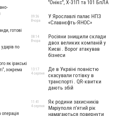
"Онікс", Х-31П та 101 БпЛА
ано-
я
У Ярославлі палає НПЗ
09:36
Вчора
«Славнєфть-ЯНОС»
нди, готові
Росіяни знищили склади
08:14
Вчора
двох великих компаній у
 ударів по
Києві . Ворог атакував
бізнеси
ого як іракські
Де в Україні повністю
і", зокрема
13:17
4 серпня
скасували готівку в
транспорті . QR-квитки
дають збій
Як родини захисників
11:41
4 серпня
Маріуполя пʼятий рік
а операція
намагаються повернути