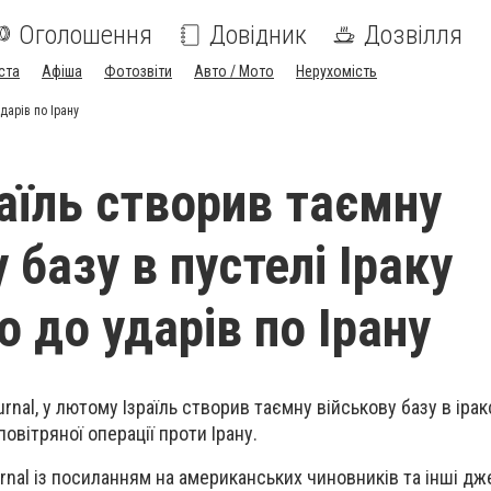
Оголошення
Довідник
Дозвілля
ста
Афіша
Фотозвіти
Авто / Мото
Нерухомість
дарів по Ірану
раїль створив таємну
 базу в пустелі Іраку
 до ударів по Ірану
urnal, у лютому Ізраїль створив таємну військову базу в ірак
овітряної операції проти Ірану.
ournal із посиланням на американських чиновників та інші д