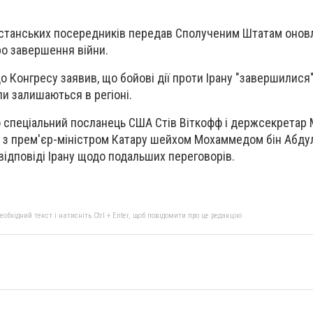
кистанських посередників передав Сполученим Штатам онов
ро завершення війни.
 до Конгресу заявив, що бойові дії проти Ірану "завершилися"
ли залишаються в регіоні.
о спеціальний посланець США Стів Віткофф і держсекретар
мі з прем'єр-міністром Катару шейхом Мохаммедом бін Абд
ь відповіді Ірану щодо подальших переговорів.
бхідний текст і натисніть Ctrl + Enter, щоб повідомити про це редакцію