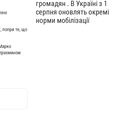
громадян . В Україні з 1
серпня оновлять окремі
лені
норми мобілізації
, попри те, що
 Марко
улрахманом