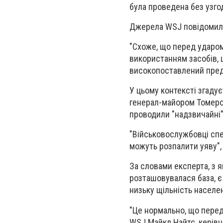
була проведена без узго
Джерела WSJ повідомили,
"Схоже, що перед ударом 
використанням засобів, 
високопоставлений пред
У цьому контексті згаду
генерал-майором Томером
проводили "надзвичайні" 
"Військовослужбовці спе
можуть розпалити уяву", 
За словами експерта, з я
розташовувалася база, є 
низьку щільність населен
"Це нормально, що перед
WSJ Майкл Найтс, керівн