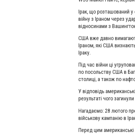
Ірак, що розташований у 
війну з Іраном через уда
відносинами з Вашингтон
США вже давно вимагають
Іраном, які США визнають
Іраку.
Під час війни ці угрупов
по посольству США в Баг
столиці, а також по нафт
У відповідь американські
результаті чого загинули
Нагадаємо
: 28 лютого п
військову кампанію в Іран
Перед цим американські 