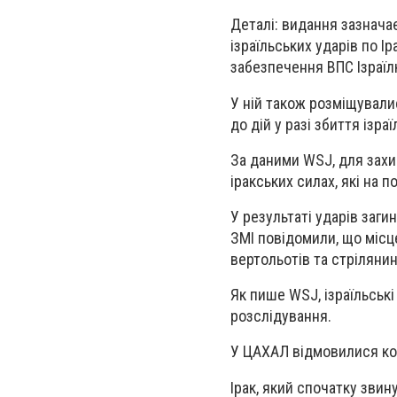
Деталі
: видання зазнача
ізраїльських ударів по І
забезпечення ВПС Ізраїл
У ній також розміщували
до дій у разі збиття ізраї
За даними WSJ, для захис
іракських силах, які на 
У результаті ударів загин
ЗМІ повідомили, що місц
вертольотів та стрілянин
Як пише WSJ, ізраїльськ
розслідування.
У ЦАХАЛ відмовилися ко
Ірак, який спочатку звин