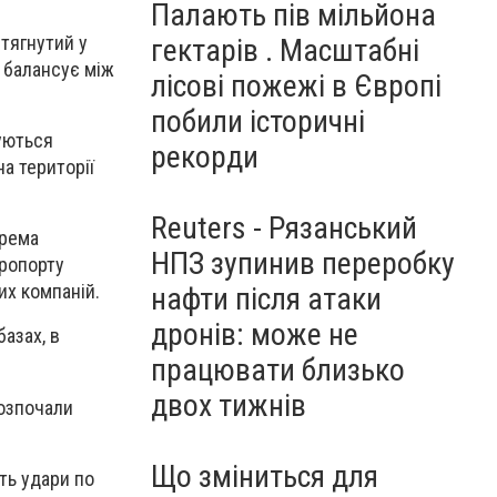
Палають пів мільйона
втягнутий у
гектарів . Масштабні
с балансує між
лісові пожежі в Європі
побили історичні
уються
рекорди
а території
Reuters - Рязанський
крема
НПЗ зупинив переробку
еропорту
их компаній.
нафти після атаки
дронів: може не
базах, в
працювати близько
двох тижнів
розпочали
Що зміниться для
ть удари по