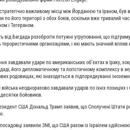
стратегічно важливому місці між Йорданією та Іраном, був 
ри по його території з обох боків, оскільки вже тривалий ча
ом і Тегераном.
 від Багдада роззброїти потужні угруповання, що підтрим
 терористичними організаціями, і які мають значний вплив н
ання завдавали удари по американських об'єктах в Іраку, зо
даді, його дипломатичному та логістичному комплексу в а
ових родовищах, які знаходяться в підпорядкуванні іноземн
 війська неодноразово завдавали ударів по їхніх позиціях і 
 десятки бойовиків.
резидент США Дональд Трамп заявив, що Сполучені Штати 
і.
посадовці заявили ЗМІ, що США разом із Ізраїлем здійснюю