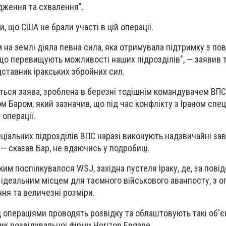
дження та схвалення".
 що США не брали участі в цій операції.
на землі діяла певна сила, яка отримувала підтримку з пові
що перевищують можливості наших підрозділів", — заявив т
ставник іракських збройних сил.
ється заява, зроблена в березні тодішнім командувачем ВПС
 Баром, який зазначив, що під час конфлікту з Іраном спе
операції.
ціальних підрозділів ВПС наразі виконують надзвичайні зав
— сказав Бар, не вдаючись у подробиці.
ким поспілкувалося WSJ, західна пустеля Іраку, де, за пов
ідеальним місцем для таємного військового аванпосту, з ог
ня та величезні розміри.
 операціями проводять розвідку та облаштовують такі об'єк
ик розвідувальної фірми Horizon Engage.