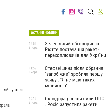
ОСТАННІ НОВИНИ
Зеленський обговорив із
12:55
Вчора
Рютте постачання ракет-
перехоплювачів для України
Стефанішина після обрання
11:59
Вчора
"запобіжки" зробила першу
заяву . "Я не маю таких
мільйонів"
ській пустелі
Як відпрацювали сили ППО
10:15
Вчора
. Росія запустила ракети
жерела