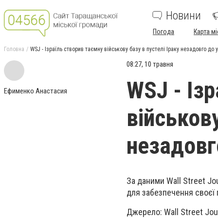
Новини
Погода
Карта мі
Головна
WSJ - Ізраїль створив таємну військову базу в пустелі Іраку незадовго до у
08:27, 10 травня
WSJ - Із
Ефименко Анастасия
військову
незадовго
За даними Wall Street Jo
для забезпечення своєї п
Джерело
: Wall Street J