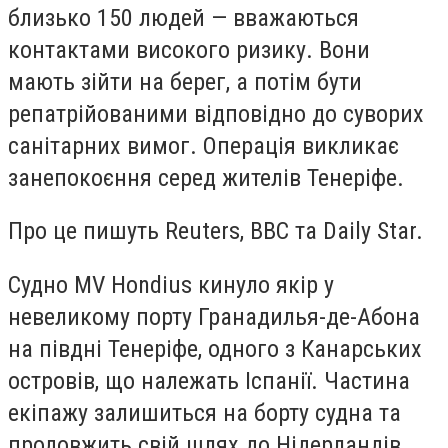
близько 150 людей — вважаються
контактами високого ризику. Вони
мають зійти на берег, а потім бути
репатрійованими відповідно до суворих
санітарних вимог. Операція викликає
занепокоєння серед жителів Тенеріфе.
Про це пишуть Reuters, ВВС та Daily Star.
Судно MV Hondius кинуло якір у
невеликому порту Гранадилья-де-Абона
на півдні Тенеріфе, одного з Канарських
островів, що належать Іспанії. Частина
екіпажу залишиться на борту судна та
продовжить свій шлях до Нідерландів.