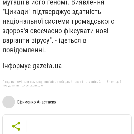
мутації в його геномі. Виявлення
"Цикади" підтверджує здатність
національної системи громадського
здоров'я своєчасно фіксувати нові
варіанти вірусу", - ідеться в
повідомленні.
Інформує gazeta.ua
Якщо ви помітили помилку, виділіть необхідний текст і натисніть Ctrl + Enter, щоб
повідомити про це редакцію
Ефименко Анастасия