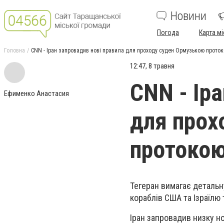
Новини
Погода
Карта мі
Головна
CNN - Іран запровадив нові правила для проходу суден Ормузькою прото
12:47, 8 травня
CNN - Ір
Ефименко Анастасия
для прох
протоко
Тегеран вимагає детальн
кораблів США та Ізраїлю
Іран запровадив низку но