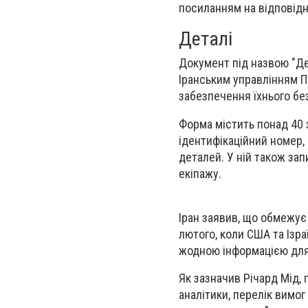
посиланням на відповід
Деталі
Документ під назвою "Де
Іранським управлінням Пе
забезпечення їхнього бе
Форма містить понад 40 з
ідентифікаційний номер,
деталей. У ній також за
екіпажу.
Іран заявив, що обмежує
лютого, коли США та Ізра
жодною інформацією для
Як зазначив Річард Мід, 
аналітики, перелік вимог