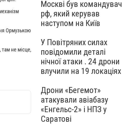
Москві був командувач
 механізм
рф, який керував
наступом на Київ
іння Ормузькою
У Повітряних силах
 там не місце,
повідомили деталі
нічної атаки . 24 дрони
влучили на 19 локаціях
Дрони «Бегемот»
атакували авіабазу
«Енгельс-2» і НПЗ у
Саратові