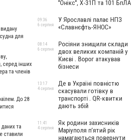
"Онікс", Х-31П та 101 БпЛА
У Ярославлі палає НПЗ
09:36
6 серпня
«Славнєфть-ЯНОС»
 видану
 судна для
Росіяни знищили склади
08:14
6 серпня
двох великих компаній у
ву,
Києві . Ворог атакував
, серед інших
бізнеси
ера та членів
Де в Україні повністю
13:17
4 серпня
скасували готівку в
транспорті . QR-квитки
аїлем. До 28
дають збій
литися
Як родини захисників
11:41
 даних та
4 серпня
Маріуполя пʼятий рік
же ставили
намагаються повернути