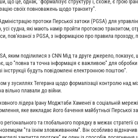
, що це, однак, "формалізує структуру і, схоже, є грою Іран
зацію своїх повноважень щодо транзиту".
 Адміністрацію протоки Перської затоки (PGSA) для управлі
, усі судна, які мають намір пройти протокою транзитом, о
си, пов’язаної з PGSA, з інформацією про правила проходу,
SA, яким поділилися з CNN Мід та друге джерело, показує, 
є, що "повна та точна інформація є важливою" для обробки
ші інструкції будуть повідомлені електронною поштою".
ком у зусиллях Тегерана щодо формалізації контролю над 
а вільно плавали до війни.
рховного лідера Ірану Моджтаби Хаменеї в соціальній мереж
омлення, яке викладає його бачення майбутньої Перської за
о регіонального та глобального порядку в межах стратегії 
 іноземцям "та їхнім зловживанням". Він особливо відзначив
игляді закриття протоки" як один із способів досягнення ціє