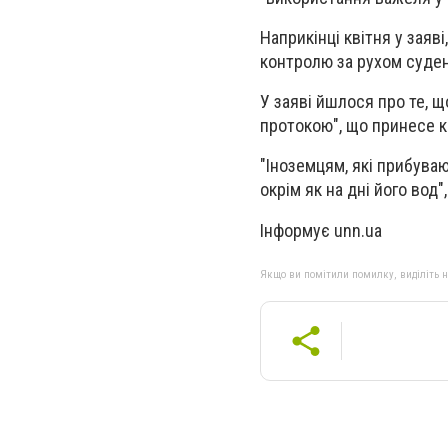
Наприкінці квітня у заяв
контролю за рухом суден
У заяві йшлося про те, 
протокою", що принесе к
"Іноземцям, які прибуваю
окрім як на дні його вод"
Інформує unn.ua
Якщо ви помітили помилку, виділіть нео