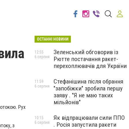
ОСТАННІ НОВИНИ
авила
Зеленський обговорив із
12:55
6 серпня
Рютте постачання ракет-
перехоплювачів для України
Стефанішина після обрання
11:59
6 серпня
"запобіжки" зробила першу
заяву . "Я не маю таких
мільйонів"
ротокою. Рух
Як відпрацювали сили ППО
10:15
6 серпня
. Росія запустила ракети
току, з