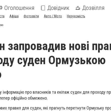
Оголошення
Довідник
Дозвілля
ста
Афіша
Фотозвіти
Авто / Мото
Нерухомість
кою
ан запровадив нові пр
оду суден Ормузькою
ю
у інформацію про власників та екіпаж суден для проходу п
 тепер офіційно обмежено.
вих правил для суден, які прагнуть перетнути Ормузьку про