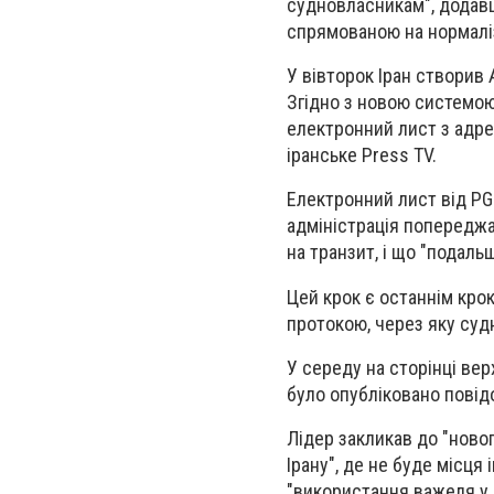
судновласникам", додавши
спрямованою на нормалі
У вівторок Іран створив
Згідно з новою системою
електронний лист з адре
іранське Press TV.
Електронний лист від PG
адміністрація попереджа
на транзит, і що "подаль
Цей крок є останнім кро
протокою, через яку судн
У середу на сторінці ве
було опубліковано повід
Лідер закликав до "новог
Ірану", де не буде місця
"використання важеля у в