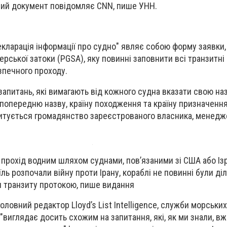
ний документ повідомляє CNN, пише
УНН
.
кларація інформації про судно" являє собою форму заявки,
рської затоки (PGSA), яку повинні заповнити всі транзитні
зпечного проходу.
апитань, які вимагають від кожного судна вказати свою наз
 попередню назву, країну походження та країну призначення
питується громадянство зареєстрованого власника, менедж
 прохід водним шляхом суднами, пов’язаними зі США або Ізр
їль розпочали війну проти Ірану, кораблі не повинні були ді
 транзиту протокою, пише видання
головний редактор Lloyd’s List Intelligence, служби морських
 "виглядає досить схожим на запитання, які, як ми знали, в