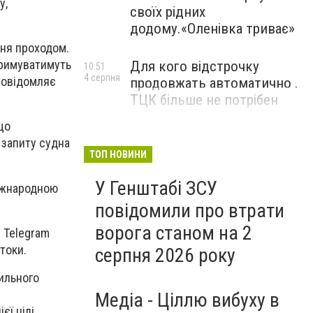
у,
своїх рідних
додому.«Оленівка триває»
ння проходом.
тримуватимуть
Для кого відстрочку
10:51
4 серпня
 повідомляє
продовжать автоматично .
ТЦК більше не потрібен
що
 запиту судна
ТОП НОВИНИ
У Генштабі ЗСУ
міжнародною
повідомили про втрати
ворога станом на 2
і Telegram
токи.
серпня 2026 року
сильного
Медіа - Ціллю вибуху в
ї цілі.