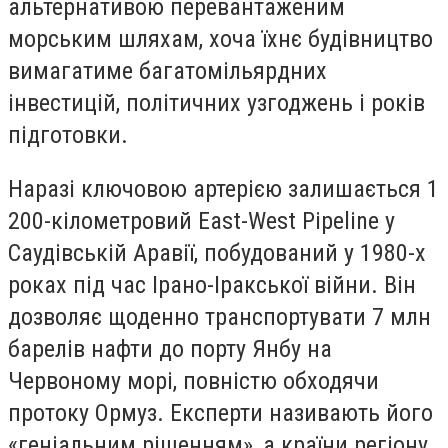
альтернативою перевантаженим
морським шляхам, хоча їхнє будівництво
вимагатиме багатомільярдних
інвестицій, політичних узгоджень і років
підготовки.
Наразі ключовою артерією залишається 1
200-кілометровий East-West Pipeline у
Саудівській Аравії, побудований у 1980-х
роках під час Ірано-Іракської війни. Він
дозволяє щоденно транспортувати 7 млн
барелів нафти до порту Янбу на
Червоному морі, повністю обходячи
протоку Ормуз. Експерти називають його
«геніальним рішенням», а країни регіону