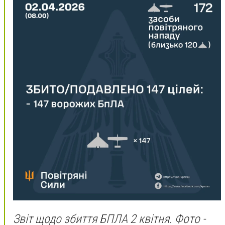
Звіт щодо збиття БПЛА 2 квітня. Фото -