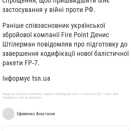
спрощення, щоб пришвидшити їхнє
застосування у війні проти РФ.
Раніше співзасновник української
збройової компанії Fire Point Денис
Штілерман повідомляв про
підготовку до
завершення кодифікації нової балістичної
ракети FP‑7.
Інформує tsn.ua
Якщо ви помітили помилку, виділіть необхідний текст і натисніть Ctrl + Enter, щоб
повідомити про це редакцію
Ефименко Анастасия