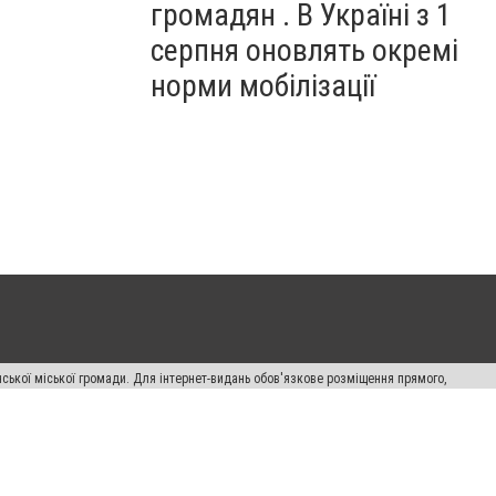
громадян . В Україні з 1
серпня оновлять окремі
норми мобілізації
ської міської громади. Для інтернет-видань обов'язкове розміщення прямого,
аконом.
лама" публікуються на правах реклами.
авила сайту
Автори проєкту