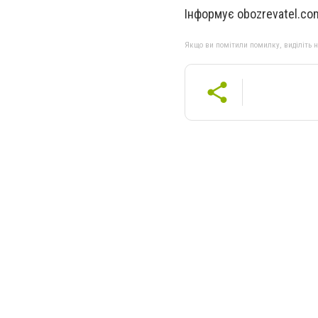
Інформує obozrevatel.co
Якщо ви помітили помилку, виділіть нео