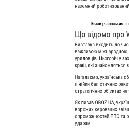
наземний роботизований 
Везли українським лі
Що відомо про 
Виставка входить до чис
важливою міжнародною пл
урядовців.
Цьогоріч у за
країн
, які знайомляться 
Нагадаємо, українська об
лінійки балістичних раке
стратегічних об’єктах на
Як писав OBOZ.UA, украї
ворожих керованих авіац
спроможностей ППО та р
ударам.