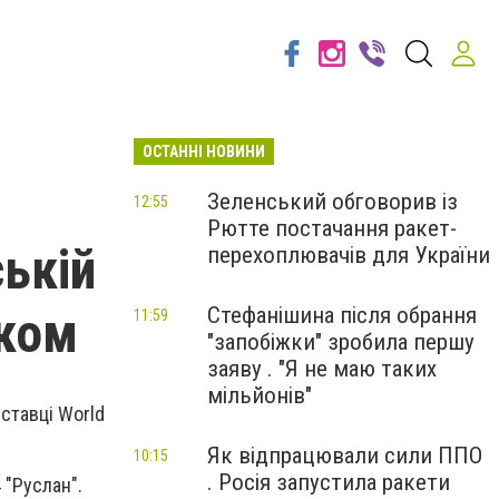
ОСТАННІ НОВИНИ
Зеленський обговорив із
12:55
Рютте постачання ракет-
ській
перехоплювачів для України
аком
Стефанішина після обрання
11:59
"запобіжки" зробила першу
заяву . "Я не маю таких
мільйонів"
ставці World
Як відпрацювали сили ППО
10:15
. Росія запустила ракети
 "Руслан"
.