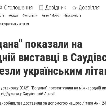
Оголошення
Довідник
Дозвілля
ста
Афіша
Фотозвіти
Авто / Мото
Нерухомість
зли українським літаком
дана" показали на
ній виставці в Саудів
Везли українським літ
у установку
(САУ) "Богдана" презентували на міжнародній ви
відбулася у Саудівській Аравії.
 виробництва
доставили за допомогою нашого літака Ан-124