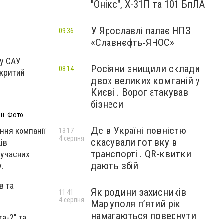
"Онікс", Х-31П та 101 БпЛА
У Ярославлі палає НПЗ
09:36
«Славнєфть-ЯНОС»
у
САУ
Росіяни знищили склади
08:14
дкритий
двох великих компаній у
Києві . Ворог атакував
бізнеси
ії. Фото
Де в Україні повністю
ння компанії
13:17
4 серпня
скасували готівку в
ів
транспорті . QR-квитки
сучасних
дають збій
.
в та
Як родини захисників
11:41
4 серпня
Маріуполя пʼятий рік
намагаються повернути
а-2" та