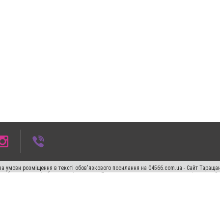
а умови розміщення в тексті обов'язкового посилання на 04566.com.ua - Cайт Таращан
го абзацу в тексті або в якості джерела. Порушення виняткових прав переслідується З
ський спецпроєкт", "Політичні новини", "Пресреліз", "PR", "Офіційно", "Політична рек
"CitySites"
Правила класифайд
Редакційна політика
Політика конфіденційності
Пр