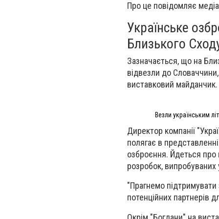
Про це повідомляє медіа
Українське озб
Близького Сход
Зазначається, що на Бли
відвезли до Словаччини, 
виставковий майданчик.
Везли українським лі
Директор компанії "Укра
полягає в представленні 
озброєння.
Йдеться про 
розробок, випробуваних 
"Прагнемо підтримувати 
потенційних партнерів дл
Окрім "Богдани" на вист