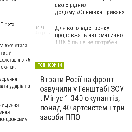
своїх рідних
додому.«Оленівка триває»
ії. Фото
Для кого відстрочку
10:51
4 серпня
продовжать автоматично .
ТЦК більше не потрібен
та вже стала
тва й
делегація з 76
ТОП НОВИНИ
ехніки.
Втрати Росії на фронті
творення
вати ударів по
озвучили у Генштабі ЗСУ
. Мінус 1 340 окупантів,
знищення
понад 40 артсистем і три
щення
засоби ППО
тно-дроновим