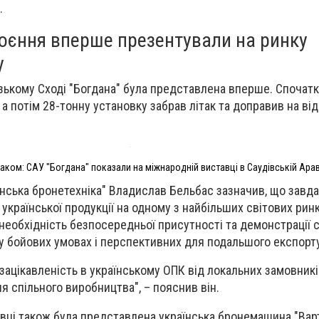
.
роєння вперше презентували на ринку
у
зькому Сході "Богдана" була представлена вперше. Спочатк
а потім 28-тонну установку забрав літак та доправив на ві
таком: САУ "Богдана" показали на міжнародній виставці в Саудівській Арав
їнська бронетехніка" Владислав Бельбас зазначив, що
завда
української продукції на одному з найбільших світових ринк
необхідність безпосередньої присутності та демонстрації 
у бойових умовах і перспективних для подальшого експорту
зацікавленість в українському ОПК від локальних замовникі
я спільного виробництва", – пояснив він.
авці також була представлена українська бронемашина "Варт