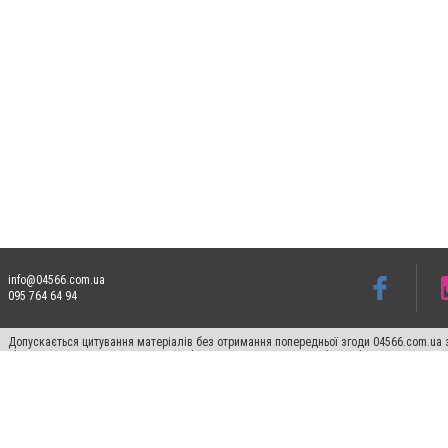
info@04566.com.ua
095 764 64 94
Допускається цитування матеріалів без отримання попередньої згоди 04566.com.ua з
відкритого для пошукових систем гіперпосилання на цитовані статті не нижче друго
Матеріали з плашками "Новини компаній", "Промо", "Партнерський матеріал", "Партнер
Реклама на сайті
Франшиза 