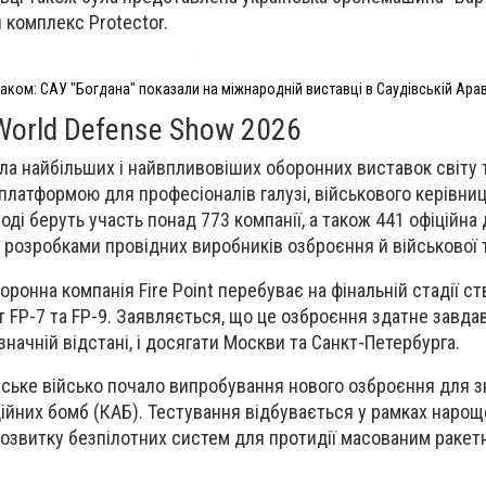
комплекс Protector.
таком: САУ "Богдана" показали на міжнародній виставці в Саудівській Арав
World Defense Show 2026
ла найбільших і найвпливовіших оборонних виставок світу 
атформою для професіоналів галузі, військового керівниц
ході беруть участь понад 773 компанії, а також 441 офіційна 
з розробками провідних виробників озброєння й військової т
оронна компанія Fire Point перебуває на фінальній стадії с
т FP-7 та FP-9. Заявляється, що це озброєння здатне завда
 значній відстані, і досягати Москви та Санкт-Петербурга.
нське військо почало випробування нового озброєння для 
ійних бомб (КАБ). Тестування відбувається у рамках наро
озвитку безпілотних систем для протидії масованим раке