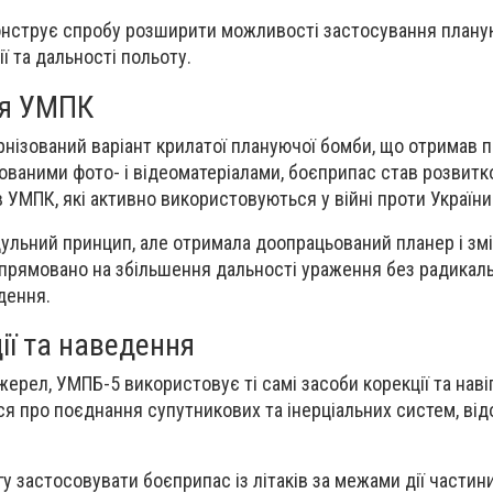
нструє спробу розширити можливості застосування плану
ії та дальності польоту.
ля УМПК
нізований варіант крилатої плануючої бомби, що отримав 
кованими фото- і відеоматеріалами, боєприпас став розвит
 УМПК, які активно використовуються у війні проти України
дульний принцип, але отримала доопрацьований планер і зм
спрямовано на збільшення дальності ураження без радикал
дення.
ії та наведення
ерел, УМПБ-5 використовує ті самі засоби корекції та навіг
ся про поєднання супутникових та інерціальних систем, від
гу застосовувати боєприпас із літаків за межами дії частин