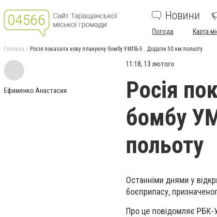
Новини
Погода
Карта мі
Головна
Росія показала нову плануючу бомбу УМПБ-5 . Додали 50 км польоту
11:18, 13 лютого
Росія по
Ефименко Анастасия
бомбу УМ
польоту
Останніми днями у відкр
боєприпасу, призначеног
Про це повідомляє РБК-У