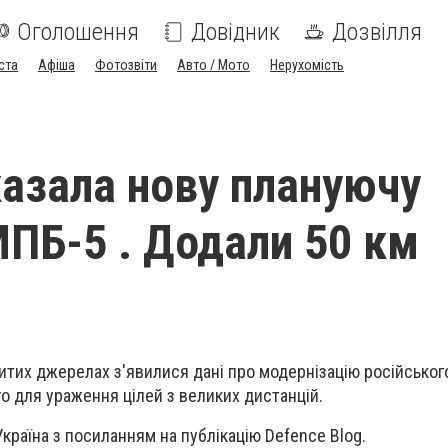
Оголошення
Довідник
Дозвілля
ста
Афіша
Фотозвіти
Авто / Мото
Нерухомість
казала нову плануючу
ПБ-5 . Додали 50 км
итих джерелах з'явилися дані про модернізацію російського
о для ураження цілей з великих дистанцій.
країна з посиланням на публікацію Defence Blog.