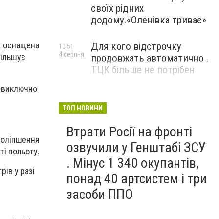
своїх рідних
додому.«Оленівка триває»
а оснащена
Для кого відстрочку
10:51
4 серпня
більшує
продовжать автоматично .
ТЦК більше не потрібен
я виключно
ТОП НОВИНИ
Втрати Росії на фронті
 поліпшення
озвучили у Генштабі ЗСУ
ті польоту.
. Мінус 1 340 окупантів,
рів у разі
понад 40 артсистем і три
засоби ППО