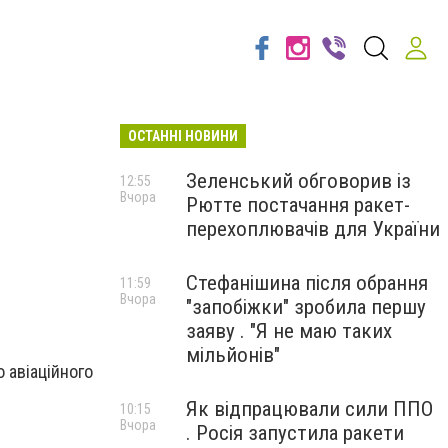
ОСТАННІ НОВИНИ
Зеленський обговорив із
12:55
Вчора
Рютте постачання ракет-
перехоплювачів для України
Стефанішина після обрання
11:59
Вчора
"запобіжки" зробила першу
заяву . "Я не маю таких
мільйонів"
 авіаційного
Як відпрацювали сили ППО
10:15
Вчора
. Росія запустила ракети