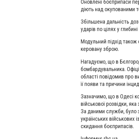
Оновлені боєприпаси пер
діють над окупованими т
Збільшена дальність доз
ударів по цілях у глибині
Модульний підхід також 
керовану зброю.
Нагадуємо, що в Бєлгоро
бомбардувальника. Офіці
області повідомив про в
її появи та причини інци
Зазначимо, що в Одесі к
військової розвідки, яка
За даними служби, було з
українських військових 
скидання боєприпасів.
Інформує rbc.ua