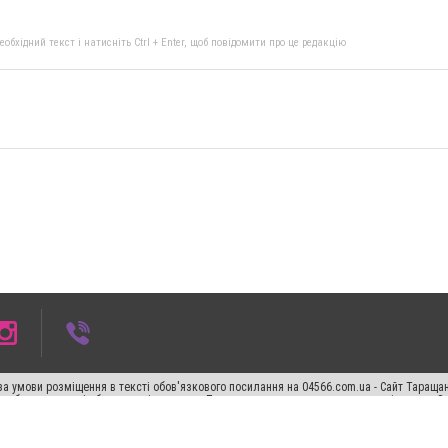
бхідний текст і натисніть Ctrl + Enter, щоб повідомити про це редакцію
а умови розміщення в тексті обов'язкового посилання на 04566.com.ua - Cайт Таращан
го абзацу в тексті або в якості джерела. Порушення виняткових прав переслідується З
ський спецпроєкт", "Політичні новини", "Пресреліз", "PR", "Офіційно", "Політична рек