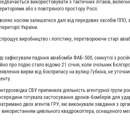
едбачається використовувати з тактичних літаків, включно
ериторіями або з повітряного простору Росії.
воляє носіям залишатися далі від передових засобів ППО,
 території України.
спрощує виробництво і логістику, перетворюючи старі авіа
ді зафіксували падіння авіабомби ФАБ-500, скинутої з росій
йно про подію стало відомо 21 січня, коли очільник Бєлгор
иявлення вирви від боєприпасу на вулиці Губкіна, не уточн
денту.
онтррозвідка СБУ припинила діяльність агентурної групи ро
 зсередини готувала застосування дронів-бомберів для удар
атримано двох агентів ГРУ, які виконували завдання з орган
із використанням цивільного квадрокоптера, оснащеного ме