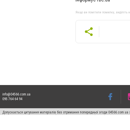
Якщо ви помітили помилку, виділіть нео
info@04566.com.ua
095 764 64 94
Допускається цитування матеріалів без отримання попередньої згоди 04566.com.ua з
відкритого для пошукових систем гіперпосилання на цитовані статті не нижче друго
Матеріали з плашками "Новини компаній", "Промо", "Партнерський матеріал", "Партнер