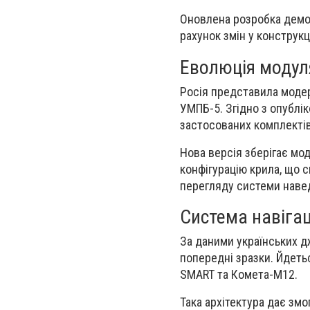
Оновлена розробка демо
рахунок змін у конструкц
Еволюція моду
Росія представила модер
УМПБ-5. Згідно з опублі
застосованих комплектів
Нова версія зберігає мо
конфігурацію крила, що 
перегляду системи наве
Система навігац
За даними українських дж
попередні зразки. Йдеть
SMART та Комета-М12.
Така архітектура дає змо