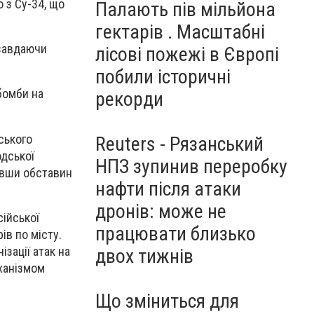
 з Су-34, що
Палають пів мільйона
гектарів . Масштабні
 завдаючи
лісові пожежі в Європі
побили історичні
бомби на
рекорди
ського
Reuters - Рязанський
одської
НПЗ зупинив переробку
ивши обставин
нафти після атаки
дронів: може не
сійської
працювати близько
ів по місту.
ізації атак на
двох тижнів
ханізмом
Що зміниться для