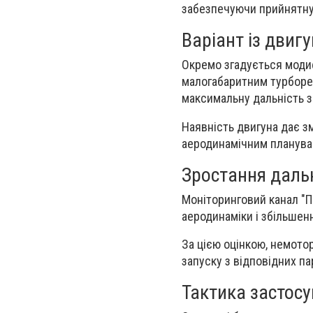
забезпечуючи прийнятну 
Варіант із двиг
Окремо згадується моди
малогабаритним турборе
максимальну дальність з
Наявність двигуна дає з
аеродинамічним планува
Зростання дальн
Моніторинговий канал "П
аеродинаміки і збільшен
За цією оцінкою, немотор
запуску з відповідних па
Тактика застос