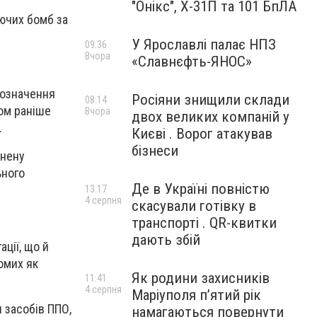
"Онікс", Х-31П та 101 БпЛА
ючих бомб за
У Ярославлі палає НПЗ
09:36
Вчора
«Славнєфть-ЯНОС»
позначення
Росіяни знищили склади
08:14
ком раніше
Вчора
двох великих компаній у
.
Києві . Ворог атакував
бізнеси
інену
ьного
Де в Україні повністю
13:17
4 серпня
скасували готівку в
транспорті . QR-квитки
дають збій
ації, що й
омих як
Як родини захисників
11:41
4 серпня
Маріуполя пʼятий рік
и засобів ППО,
намагаються повернути