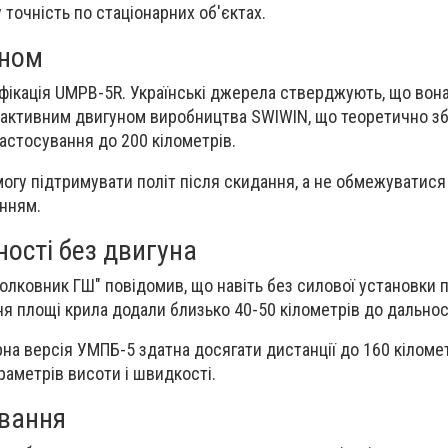
точність по стаціонарних об'єктах.
уном
фікація UMPB-5R. Українські джерела стверджують, що вон
активним двигуном виробництва SWIWIN, що теоретично з
астосування до 200 кілометрів.
могу підтримувати політ після скидання, а не обмежуватис
нням.
ості без двигуна
олковник ГШ" повідомив, що навіть без силової установки
ня площі крила додали близько 40-50 кілометрів до дальнос
на версія УМПБ-5 здатна досягати дистанції до 160 кіломет
раметрів висоти і швидкості.
ування