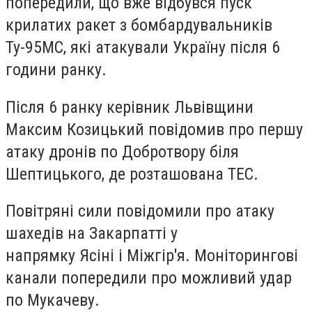
попередили, що вже відбувся пуск
крилатих ракет з бомбардувальників
Ту-95МС, які атакували Україну після 6
години ранку.
Після 6 ранку керівник Львівщини
Максим Козицький повідомив про першу
атаку дронів по Добротвору біля
Шептицького, де розташована ТЕС.
Повітряні сили повідомили про атаку
шахедів на Закарпатті у
напрямку
Ясіні
і
Міжгір'я
. Моніторингові
канали попередили про можливий удар
по
Мукачеву
.