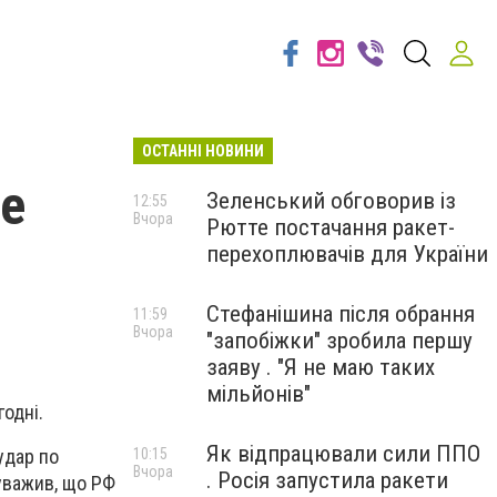
ОСТАННІ НОВИНИ
це
Зеленський обговорив із
12:55
Вчора
Рютте постачання ракет-
перехоплювачів для України
Стефанішина після обрання
11:59
Вчора
"запобіжки" зробила першу
заяву . "Я не маю таких
мільйонів"
годні.
Як відпрацювали сили ППО
10:15
удар по
Вчора
. Росія запустила ракети
ауважив, що РФ