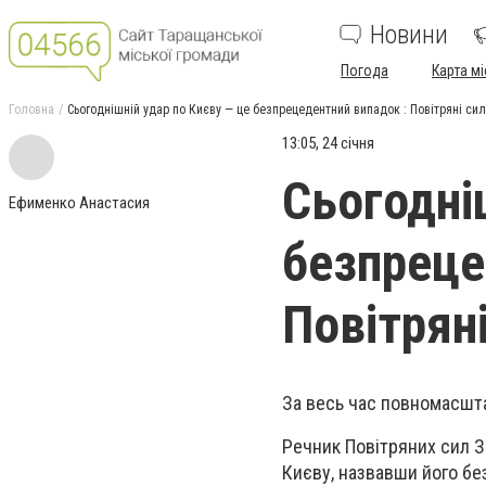
Новини
Погода
Карта мі
Головна
Сьогоднішній удар по Києву — це безпрецедентний випадок : Повітряні си
13:05, 24 січня
Сьогодні
Ефименко Анастасия
безпреце
Повітрян
За весь час повномасшта
Речник Повітряних сил З
Києву, назвавши його без