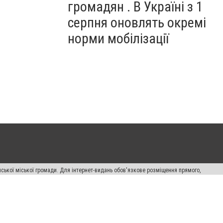
громадян . В Україні з 1
серпня оновлять окремі
норми мобілізації
ської міської громади. Для інтернет-видань обов'язкове розміщення прямого,
аконом.
лама" публікуються на правах реклами.
авила сайту
Автори проєкту