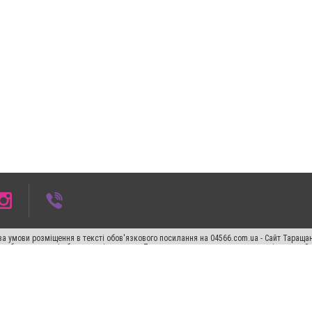
а умови розміщення в тексті обов'язкового посилання на 04566.com.ua - Cайт Таращан
го абзацу в тексті або в якості джерела. Порушення виняткових прав переслідується З
ський спецпроєкт", "Політичні новини", "Пресреліз", "PR", "Офіційно", "Політична рек
"CitySites"
Правила класифайд
Редакційна політика
Політика конфіденційності
Пр