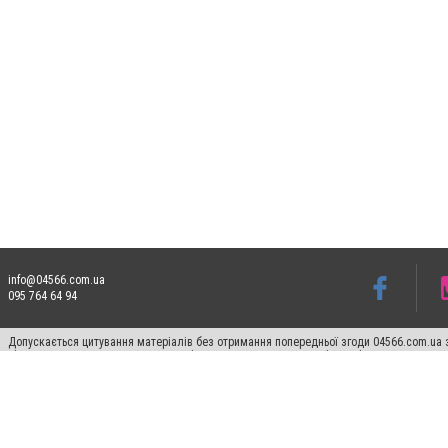
info@04566.com.ua
095 764 64 94
Допускається цитування матеріалів без отримання попередньої згоди 04566.com.ua з
відкритого для пошукових систем гіперпосилання на цитовані статті не нижче друго
Матеріали з плашками "Новини компаній", "Промо", "Партнерський матеріал", "Партнер
Реклама на сайті
Франшиза 