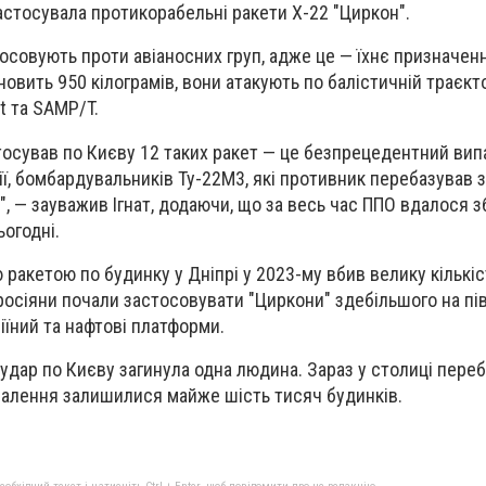
стосувала протикорабельні ракети Х-22 "Циркон".
осовують проти авіаносних груп, адже це — їхнє призначен
овить 950 кілограмів, вони атакують по балістичній траєктор
t та SAMP/T.
тосував по Києву 12 таких ракет — це безпрецедентний вип
ації, бомбардувальників Ту-22М3, які противник перебазував 
, — зауважив Ігнат, додаючи, що за весь час ППО вдалося з
ьогодні.
ю ракетою по будинку у Дніпрі у 2023-му вбив велику кількіс
м росіяни почали застосовувати "Циркони" здебільшого на пів
іїний та нафтові платформи.
удар по Києву
загинула одна людина. Зараз у столиці перебо
палення залишилися майже шість тисяч будинків.