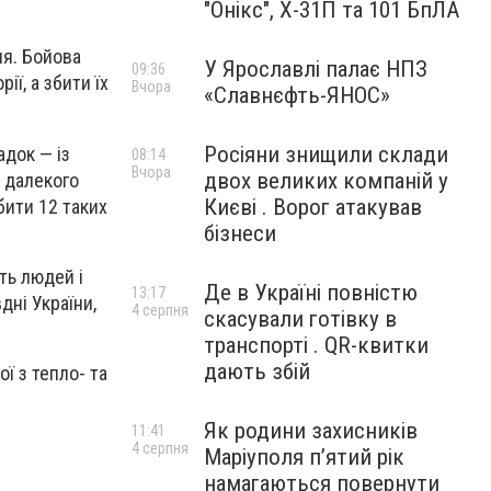
"Онікс", Х-31П та 101 БпЛА
ня. Бойова
У Ярославлі палає НПЗ
09:36
ії, а збити їх
Вчора
«Славнєфть-ЯНОС»
Росіяни знищили склади
адок — із
08:14
Вчора
двох великих компаній у
з далекого
Києві . Ворог атакував
бити 12 таких
бізнеси
ть людей і
Де в Україні повністю
13:17
дні України,
4 серпня
скасували готівку в
транспорті . QR-квитки
дають збій
ї з тепло- та
Як родини захисників
11:41
4 серпня
Маріуполя пʼятий рік
намагаються повернути