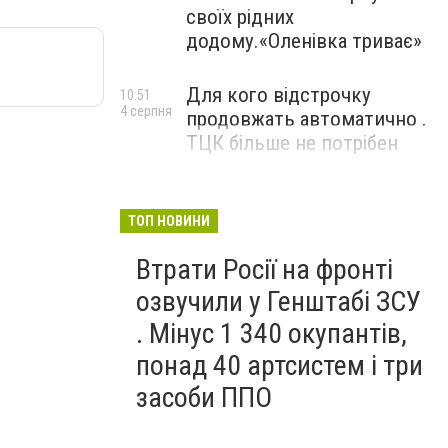
своїх рідних
додому.«Оленівка триває»
Для кого відстрочку
10:51
4 серпня
продовжать автоматично .
ТЦК більше не потрібен
ТОП НОВИНИ
Втрати Росії на фронті
озвучили у Генштабі ЗСУ
. Мінус 1 340 окупантів,
понад 40 артсистем і три
засоби ППО