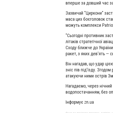
вперше за довший час за
Зазвичай "Циркони" заст
маса цих боєголовок стан
можуть комплекси Patrio
"Сьогодні противник зас
літаків стратегічної аві
Сходу ближче до України"
ракет, з яких дев'ять — с
Він нагадав, що удар ціє
зніс пів під'їзду. Згодо
атакуючи ними острів Зм
Нагадаємо, через нічний
водопостачанням, без о
Інформує zn.ua