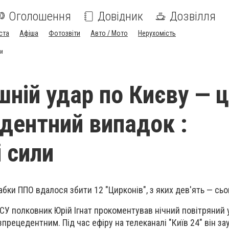
Оголошення
Довідник
Дозвілля
ста
Афіша
Фотозвіти
Авто / Мото
Нерухомість
ли
шній удар по Києву — 
дентний випадок :
і сили
бки ППО вдалося збити 12 "Цирконів", з яких дев'ять — сьо
СУ полковник Юрій Ігнат прокоментував нічний повітряний 
прецедентним. Під час ефіру на телеканалі "Київ 24" він з