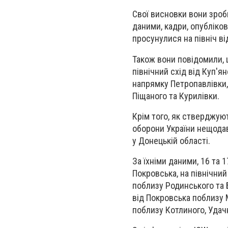
Свої висновки вони зроби
даними, кадри, опубліков
просунулися на північ ві
Також вони повідомили, щ
північний схід від Куп'я
напрямку Петропавлівки, 
Піщаного та Курилівки.
Крім того, як стверджуют
оборони України нещодавн
у Донецькій області.
За їхніми даними, 16 та 
Покровська, на північний
поблизу Родинського та Б
від Покровська поблизу М
поблизу Котлиного, Удач