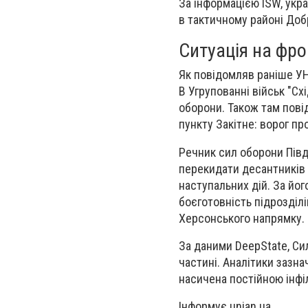
За інформацією ISW, укр
в тактичному районі Доб
Ситуація на фро
Як повідомляв раніше УН
В Угрупованні військ "С
оборони. Також там пові
пункту Закітне: ворог про
Речник сил оборони Півд
перекидати десантників 
наступальних дій. За йог
боєготовність підрозділі
Херсонського напрямку.
За даними DeepState, Сил
частині. Аналітики зазна
насичена постійною інфіл
Інформує unian.ua