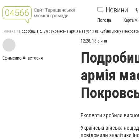
Новини
Погода
Карта мі
Головна
Подробиці від ISW : Українська армія має успіх на Куп'янському і Покров
12:28, 18 січня
Подробиці
Ефименко Анастасия
армія має
Покровс
Експерти зробили виснов
Українські війська нещо
повідомили аналітики Інс