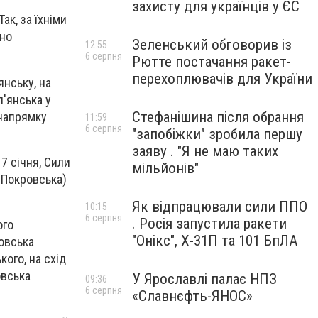
захисту для українців у ЄС
ак, за їхніми
вно
Зеленський обговорив із
12:55
6 серпня
Рютте постачання ракет-
перехоплювачів для України
янську, на
п'янська у
Стефанішина після обрання
 напрямку
11:59
6 серпня
"запобіжки" зробила першу
заяву . "Я не маю таких
7 січня, Сили
мільйонів"
д Покровська)
Як відпрацювали сили ППО
10:15
6 серпня
. Росія запустила ракети
ого
"Онікс", Х-31П та 101 БпЛА
ровська
кого, на схід
овська
У Ярославлі палає НПЗ
09:36
6 серпня
«Славнєфть-ЯНОС»