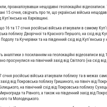
ли, проаналізувавши нещодавні геолокаційні відеозаписи. Т
ані 15 січня, свідчать про те, що українські війська нещода
д Куп'янська на Харківщині.
о 16 та 17 січня російські війська атакували в самому Куп'
нська поблизу Дворічної та Красного Першого, на схід від Ку
Подолу та Кучерівки та на південний схід від Куп'янська у
ь аналітики з посиланням на геолокаційні відеозаписи від 1
о просунулися на північний захід від Світлого (на схід ві
17 січня російські війська атакували поблизу та в межах сам
 захід від Покровська поблизу Гришиного, на північ від Пок
ілицького, на північний схід від Покровська поблизу Сухець
ирнограда та Рівного, а також на південний захід від Покр
ного та Молодецького.