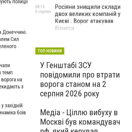
ують позиції
Росіяни знищили склади
08:14
6 серпня
двох великих компаній у
Києві . Ворог атакував
бізнеси
а Донеччині.
ролем Сил
еленого
ТОП НОВИНИ
У Генштабі ЗСУ
очали
и темп
повідомили про втрати
 ворога на
ворога станом на 2
рекидають з
серпня 2026 року
 у західній
Медіа - Ціллю вибуху в
инаміка боїв
Москві був командувач
рф, який керував