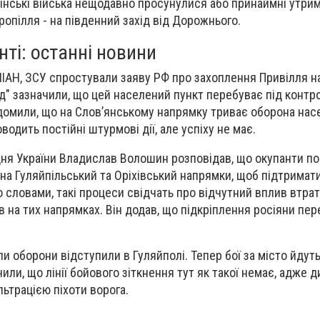
аїнські війська нещодавно просунулися або принаймні утрим
ропілля - на південний захід від Дорожнього.
нті: останні новини
ІАН, ЗСУ спростували заяву РФ про захоплення Привілля н
хід" зазначили, що цей населений пункт перебуває під конт
домили, що на Слов’янському напрямку триває оборона нас
водить постійні штурмові дії, але успіху не має.
ня України Владислав Волошин розповідав, що окупанти п
на Гуляйпільський та Оріхівський напрямки, щоб підтримат
о словами, такі процеси свідчать про відчутний вплив втрат
в на тих напрямках. Він додав, що підкріплення росіяни пе
и оборони відступили в Гуляйполі. Тепер бої за місто йдуть
чили, що лінії бойового зіткнення тут як такої немає, адже д
ьтрацією піхоти ворога.