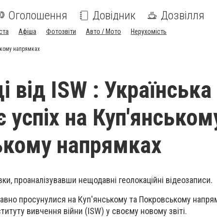
Оголошення
Довідник
Дозвілля
ста
Афіша
Фотозвіти
Авто / Мото
Нерухомість
ському напрямках
 від ISW : Українська
 успіх на Куп'янському
ькому напрямках
ки, проаналізувавши нещодавні геолокаційні відеозаписи.
давно просунулися на Куп'янському та Покровському напрям
титуту вивчення війни (ISW) у своєму новому звіті.