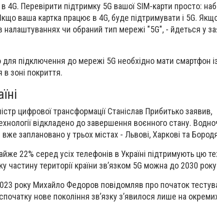
 в 4G. Перевірити підтримку 5G вашої SIM-карти просто: на
 Якщо ваша картка працює в 4G, буде підтримувати і 5G. Як
в налаштуваннях чи обраний тип мережі "5G", - йдеться у за
о для підключення до мережі 5G необхідно мати смартфон і
я в зоні покриття.
їні
ністр цифрової трансформації Станіслав Прибитько заявив,
ехнології відкладено до завершення воєнного стану. Водно
вже заплановано у трьох містах - Львові, Харкові та Бородя
айже 22% серед усіх телефонів в Україні підтримують цю те
у частину території країни звʼязком 5G можна до 2030 року
2023 року Михайло Федоров повідомляв про початок тестув
о спочатку нове покоління зв’язку з’явилося лише на окремих