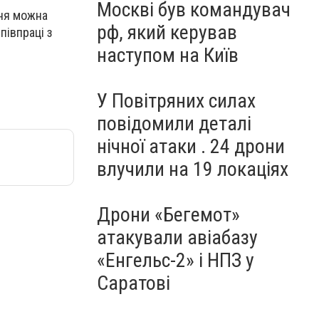
Москві був командувач
ння можна
рф, який керував
півпраці з
наступом на Київ
У Повітряних силах
повідомили деталі
нічної атаки . 24 дрони
влучили на 19 локаціях
Дрони «Бегемот»
атакували авіабазу
«Енгельс-2» і НПЗ у
Саратові