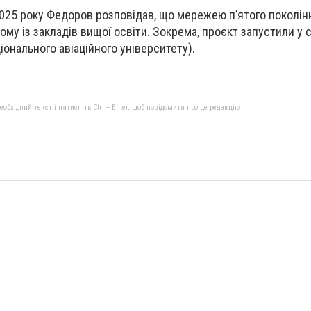
я 2025 року Федоров розповідав, що мережею пʼятого поколі
му із закладів вищої освіти. Зокрема, проєкт запустили у с
ціонального авіаційного університету).
бхідний текст і натисніть Ctrl + Enter, щоб повідомити про це редакцію