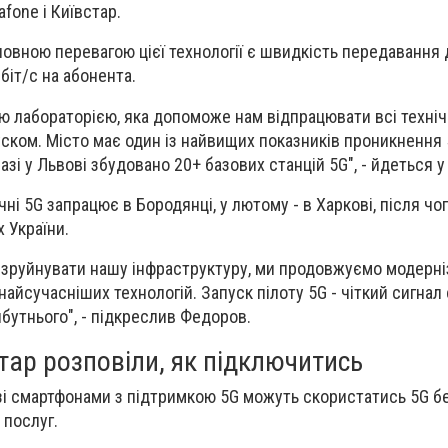
fone і Київстар.
овною перевагою цієї технології є швидкість передавання 
біт/с на абонента.
ою лабораторією, яка допоможе нам відпрацювати всі техні
ском. Місто має один із найвищих показників проникнення 
азі у Львові збудовано 20+ базових станцій 5G", - йдеться у 
чні 5G запрацює в Бородянці, у лютому - в Харкові
, після чо
х України.
 зруйнувати нашу інфраструктуру, ми продовжуємо модерні
 найсучасніших технологій. Запуск пілоту 5G - чіткий сигнал 
йбутнього", - підкреслив Федоров.
стар розповіли, як підключитись
зі смартфонами з підтримкою 5G можуть скористатись 5G б
 послуг.