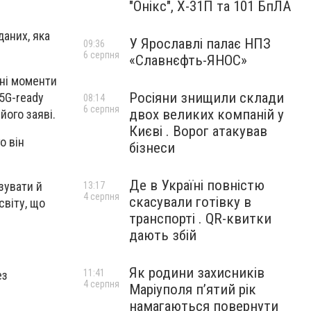
"Онікс", Х-31П та 101 БпЛА
даних, яка
У Ярославлі палає НПЗ
09:36
6 серпня
«Славнєфть-ЯНОС»
чні моменти
Росіяни знищили склади
5G-ready
08:14
6 серпня
двох великих компаній у
його заяві.
Києві . Ворог атакував
го він
бізнеси
Де в Україні повністю
зувати й
13:17
4 серпня
скасували готівку в
світу, що
транспорті . QR-квитки
дають збій
Як родини захисників
11:41
ез
4 серпня
Маріуполя пʼятий рік
намагаються повернути