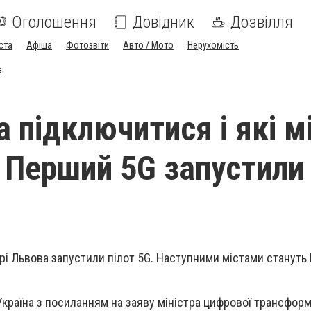
Оголошення
Довідник
Дозвілля
ста
Афіша
Фотозвіти
Авто / Мото
Нерухомість
ві
 підключитися і які м
. Перший 5G запустили
нтрі Львова запустили пілот 5G. Наступними містами стануть
країна з посиланням на заяву міністра цифрової трансформ