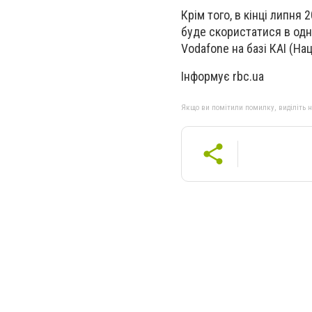
Крім того, в кінці липн
буде скористатися в одно
Vodafone на базі КАІ (На
Інформує rbc.ua
Якщо ви помітили помилку, виділіть нео