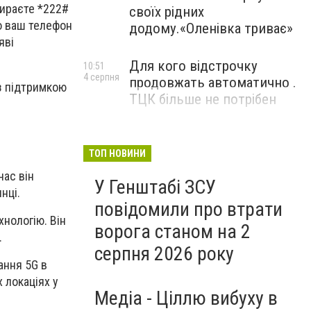
бираєте *222#
своїх рідних
що ваш телефон
додому.«Оленівка триває»
яві
Для кого відстрочку
10:51
4 серпня
продовжать автоматично .
з підтримкою
ТЦК більше не потрібен
ТОП НОВИНИ
час він
У Генштабі ЗСУ
нці.
повідомили про втрати
хнологію. Він
ворога станом на 2
.
серпня 2026 року
ання 5G в
 локаціях у
Медіа - Ціллю вибуху в