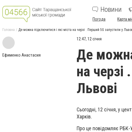
Новини
Погода
Карта мі
Головна
Де можна підключитися і які міста на черзі . Перший 5G запустили у Льво
12:47, 12 січня
Де можна
Ефименко Анастасия
на черзі 
Львові
Сьогодні, 12 січня, у це
Харків.
Про це повідомляє РБК-У