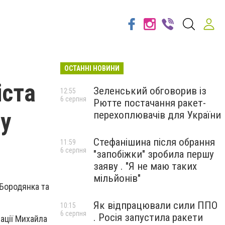
ОСТАННІ НОВИНИ
іста
Зеленський обговорив із
12:55
6 серпня
Рютте постачання ракет-
 у
перехоплювачів для України
Стефанішина після обрання
11:59
6 серпня
"запобіжки" зробила першу
заяву . "Я не маю таких
мільйонів"
 Бородянка та
Як відпрацювали сили ППО
10:15
6 серпня
. Росія запустила ракети
ації Михайла