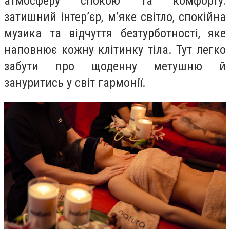
атмосферу спокою та комфорту:
затишний інтер’єр, м’яке світло, спокійна
музика та відчуття безтурботності, яке
наповнює кожну клітинку тіла. Тут легко
забути про щоденну метушню й
зануритись у світ гармонії.