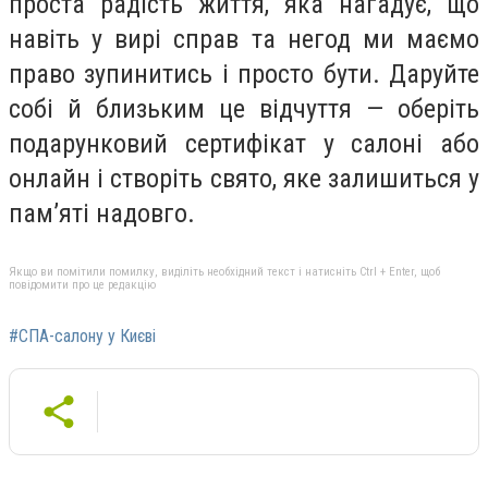
проста радість життя, яка нагадує, що
навіть у вирі справ та негод ми маємо
право зупинитись і просто бути. Даруйте
собі й близьким це відчуття — оберіть
подарунковий сертифікат у салоні або
онлайн і створіть свято, яке залишиться у
пам’яті надовго.
Якщо ви помітили помилку, виділіть необхідний текст і натисніть Ctrl + Enter, щоб
повідомити про це редакцію
#СПА-салону у Києві