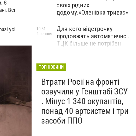
. Є
своїх рідних
ні. Всі
додому.«Оленівка триває»
Для кого відстрочку
азі усі
10:51
4 серпня
продовжать автоматично .
ТЦК більше не потрібен
ТОП НОВИНИ
Втрати Росії на фронті
озвучили у Генштабі ЗСУ
. Мінус 1 340 окупантів,
понад 40 артсистем і три
засоби ППО