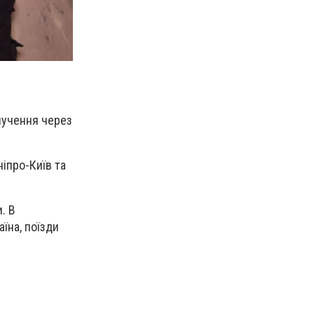
лучення через
іпро-Київ та
. В
їна, поїзди