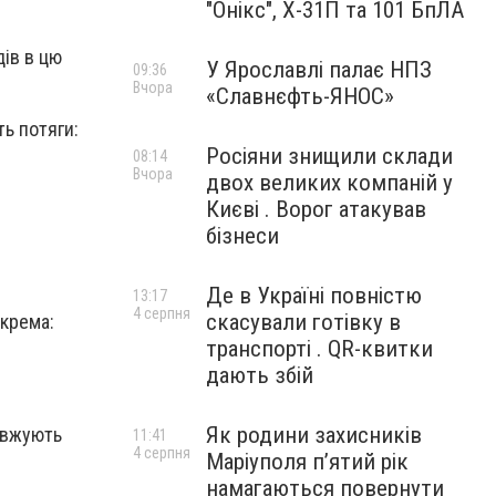
"Онікс", Х-31П та 101 БпЛА
дів в цю
У Ярославлі палає НПЗ
09:36
Вчора
«Славнєфть-ЯНОС»
ть потяги:
Росіяни знищили склади
08:14
Вчора
двох великих компаній у
Києві . Ворог атакував
бізнеси
Де в Україні повністю
13:17
4 серпня
скасували готівку в
окрема:
транспорті . QR-квитки
дають збій
Як родини захисників
овжують
11:41
4 серпня
Маріуполя пʼятий рік
намагаються повернути