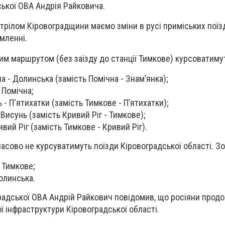
ської ОВА Андрія Райковича.
стрілом Кіровоградщини маємо зміни в русі приміських поїз
омленні.
ним маршрутом (без заїзду до станції Тимкове) курсоватиму
 - Долинська (замість Помічна - Знамʼянка);
 Помічна;
- П'ятихатки (замість Тимкове - Пʼятихатки);
Висунь (замість Кривий Ріг - Тимкове);
ий Ріг (замість Тимкове - Кривий Ріг).
часово не курсуватимуть поїзди Кіровоградської області. З
 Тимкове;
олинська.
радської ОВА Андрій Райкович повідомив, що росіяни прод
ї інфраструктури Кіровоградської області.