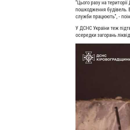
"Цього разу на території
пошкодження будівель. Бе
служби працюють", - поі
У ДСНС України теж підт
осередки загорань лікві