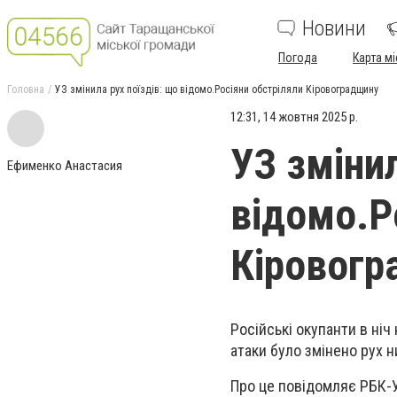
Новини
Погода
Карта мі
Головна
УЗ змінила рух поїздів: що відомо.Росіяни обстріляли Кіровоградщину
12:31, 14 жовтня 2025 р.
УЗ змінил
Ефименко Анастасия
відомо.Р
Кіровогр
Російські окупанти в ніч
атаки було змінено рух н
Про це повідомляє РБК-У