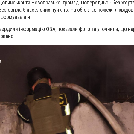
 Долинської та Новопразької громад. Попередньо - без жертв
з світла 5 населених пунктів. На об'єктах пожежі ліквідова
нформував він.
вердили інформацію ОВА, показали фото та уточнили, що нар
довано.