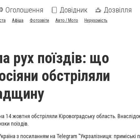
Оголошення
Довідник
Дозвілля
ста
Афіша
Фотозвіти
Авто / Мото
Нерухомість
а рух поїздів: що
осіяни обстріляли
адщину
 на 14 жовтня обстріляли Кіровоградську область. Внаслідо
изки поїздів.
країна з посиланням на Telegram "Укрзалізниця: приміські п