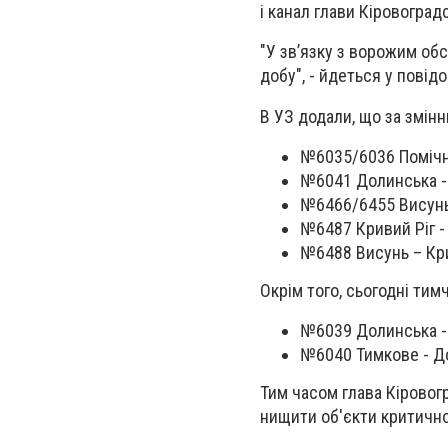
і канал глави Кіровоград
"У звʼязку з ворожим об
добу", - йдеться у повід
В УЗ додали, що за змін
№6035/6036 Помічна
№6041 Долинська -
№6466/6455 Висунь 
№6487 Кривий Ріг - 
№6488 Висунь – Крив
Окрім того, сьогодні тим
№6039 Долинська -
№6040 Тимкове - Д
Тим часом глава Кіровог
нищити об'єкти критично