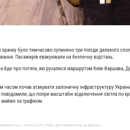
 зранку було тимчасово зупинено три поїзди далекого спо
вання. Пасажирів евакуювали на безпечну відстань.
а йде про потяги, які рухалися маршрутом Київ-Варшава, Дн
ім часом почав атакувати залізничну інфраструктуру України
 повідомили, що попри масштабні відключення світла по кра
 майже за графіком.
бхідний текст і натисніть Ctrl + Enter, щоб повідомити про це редакцію