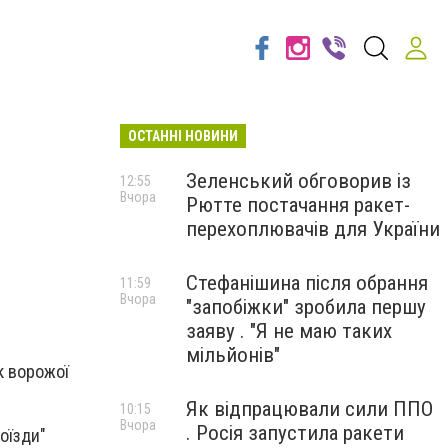
ОСТАННІ НОВИНИ
Зеленський обговорив із
12:55
Вчора
Рютте постачання ракет-
перехоплювачів для України
Стефанішина після обрання
11:59
Вчора
"запобіжки" зробила першу
заяву . "Я не маю таких
мільйонів"
к ворожої
Як відпрацювали сили ППО
10:15
Вчора
. Росія запустила ракети
оїзди"