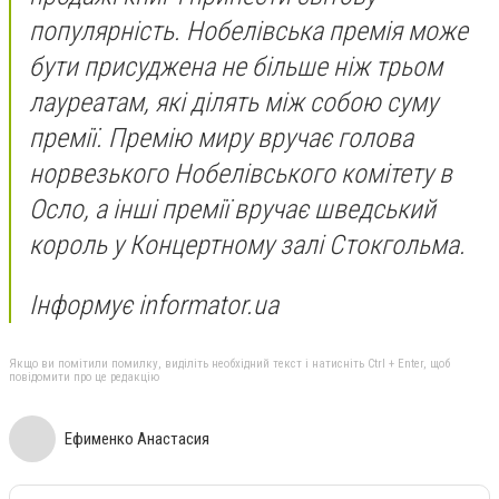
популярність. Нобелівська премія може
бути присуджена не більше ніж трьом
лауреатам, які ділять між собою суму
премії. Премію миру вручає голова
норвезького Нобелівського комітету в
Осло, а інші премії вручає шведський
король у Концертному залі Стокгольма.
Інформує informator.ua
Якщо ви помітили помилку, виділіть необхідний текст і натисніть Ctrl + Enter, щоб
повідомити про це редакцію
Ефименко Анастасия