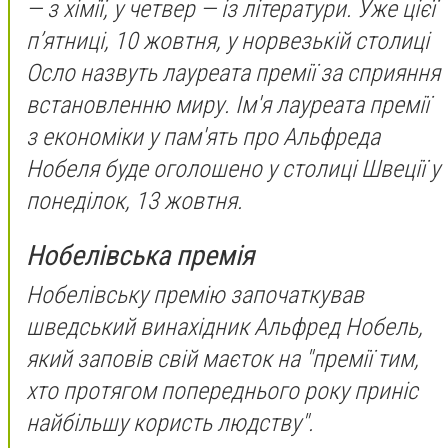
— з хімії, у четвер — із літератури. Уже цієї
п’ятниці, 10 жовтня, у норвезькій столиці
Осло назвуть лауреата премії за сприяння
встановленню миру. Ім'я лауреата премії
з економіки у пам'ять про Альфреда
Нобеля буде оголошено у столиці Швеції у
понеділок, 13 жовтня.
Нобелівська премія
Нобелівську премію започаткував
шведський винахідник Альфред Нобель,
який заповів свій маєток на "премії тим,
хто протягом попереднього року приніс
найбільшу користь людству".