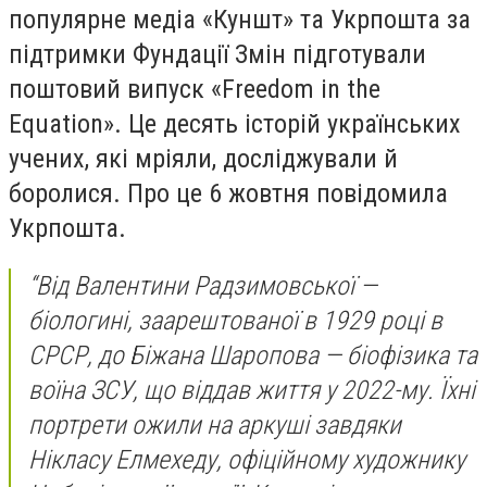
популярне медіа «Куншт» та Укрпошта за
підтримки Фундації Змін підготували
поштовий випуск «Freedom in the
Equation». Це десять історій українських
учених, які мріяли, досліджували й
боролися. Про це 6 жовтня повідомила
Укрпошта.
“Від Валентини Радзимовської —
біологині, заарештованої в 1929 році в
СРСР, до Біжана Шаропова — біофізика та
воїна ЗСУ, що віддав життя у 2022-му. Їхні
портрети ожили на аркуші завдяки
Нікласу Елмехеду, офіційному художнику