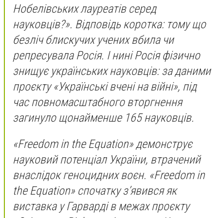
Нобелівських лауреатів серед
науковців?». Відповідь коротка: тому що
безліч блискучих учених вбила чи
репресувала Росія. І нині Росія фізично
знищує українських науковців: за даними
проєкту «Українські вчені на війні», під
час повномасштабного вторгнення
загинуло щонайменше 165 науковців.
«Freedom in the Equation» демонструє
науковий потенціал України, втрачений
внаслідок геноцидних воєн. «Freedom in
the Equation» спочатку з’явився як
виставка у Гарварді в межах проєкту