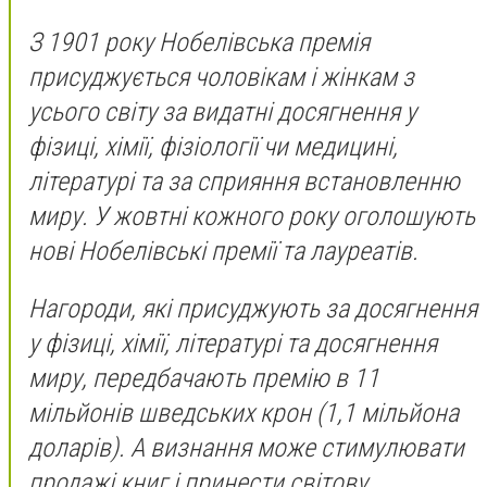
З 1901 року Нобелівська премія
присуджується чоловікам і жінкам з
усього світу за видатні досягнення у
фізиці, хімії, фізіології чи медицині,
літературі та за сприяння встановленню
миру. У жовтні кожного року оголошують
нові Нобелівські премії та лауреатів.
Нагороди, які присуджують за досягнення
у фізиці, хімії, літературі та досягнення
миру, передбачають премію в 11
мільйонів шведських крон (1,1 мільйона
доларів). А визнання може стимулювати
продажі книг і принести світову