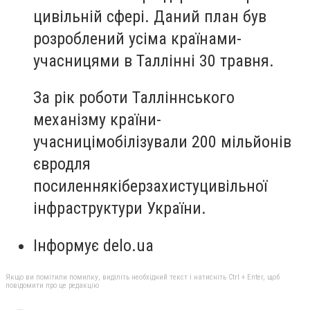
цивільній сфері. Даний план був
розроблений усіма країнами-
учасницями в Таллінні 30 травня.
За рік роботи Талліннського
механізму країни-
учасницімобілізували 200 мільйонів
євродля
посиленнякіберзахистуцивільної
інфраструктури України.
Інформує delo.ua
Якщо ви помітили помилку, виділіть необхідний текст і натисніть Ctrl + Enter, щоб
повідомити про це редакцію