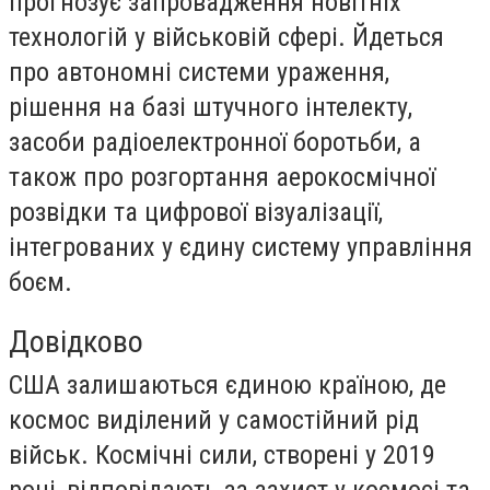
прогнозує запровадження новітніх
технологій у військовій сфері. Йдеться
про автономні системи ураження,
рішення на базі штучного інтелекту,
засоби радіоелектронної боротьби, а
також про розгортання аерокосмічної
розвідки та цифрової візуалізації,
інтегрованих у єдину систему управління
боєм.
Довідково
США залишаються єдиною країною, де
космос виділений у самостійний рід
військ. Космічні сили, створені у 2019
році, відповідають за захист у космосі та