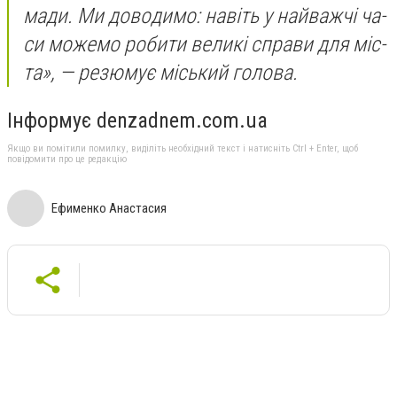
ма­ди. Ми до­во­ди­мо: на­віть у най­важ­чі ча­
си мо­же­мо ро­би­ти ве­ли­кі спра­ви для міс­
та», — ре­зю­мує місь­кий го­ло­ва.
Інформує denzadnem.com.ua
Якщо ви помітили помилку, виділіть необхідний текст і натисніть Ctrl + Enter, щоб
повідомити про це редакцію
Ефименко Анастасия