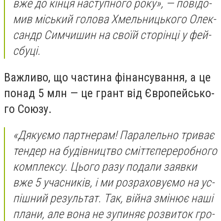
вже до кін­ця нас­тупно­го ро­ку», — по­ві­до­
мив місь­кий го­ло­ва Хмель­ницько­го Олек­
сандр Сим­чи­шин на сво­їй сто­рін­ці у фей­
сбу­ці.
Важ­ли­во, що час­ти­на фі­нан­су­ван­ня, а це
по­над 5 млн — це грант від Єв­ро­пей­сько­
го Со­юзу.
«Дя­ку­ємо пар­тне­рам! Па­ра­лель­но три­ває
тен­дер на бу­дів­ниц­тво сміт­тє­пе­ре­роб­но­го
ком­плек­су. Цього ра­зу по­да­ли за­яв­ки
вже 5 учас­ни­ків, і ми роз­ра­хо­ву­ємо на ус­
пішний ре­зуль­тат. Так, вій­на змі­нює на­ші
пла­ни, але во­на не зу­пи­няє роз­ви­ток гро­