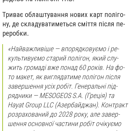
Три­ває об­лашту­ван­ня но­вих карт по­лі­го­
ну, де скла­ду­ва­ти­меть­ся сміт­тя піс­ля пе­
ре­роб­ки.
«Най­важ­ли­ві­ше — впо­ряд­ко­ву­ємо і ре­
куль­ти­ву­ємо ста­рий по­лі­гон, який слу­
жить гро­ма­ді вже по­над 60 ро­ків. На фо­
то ма­кет, як виг­ля­да­ти­ме по­лі­гон піс­ля
за­вер­шення усіх ро­біт. Ге­не­раль­ні під­
рядни­ки — MESOGEOS S.A. (Гре­ція) та
Hayat Group LLC (Азер­бай­джан). Кон­тракт
роз­ра­хо­ва­ний до 2028 ро­ку, але за­вер­
шення ос­новної час­ти­ни ро­біт очі­ку­ємо