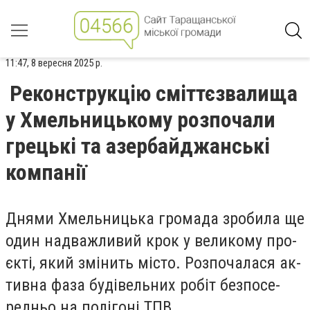
11:47, 8 вересня 2025 р.
Реконструкцію сміттєзвалища
у Хмельницькому розпочали
грецькі та азербайджанські
компанії
Дня­ми Хмель­ницька гро­ма­да зро­би­ла ще
один над­важли­вий крок у ве­ли­ко­му про­
єк­ті, який змі­нить міс­то. Роз­по­ча­ла­ся ак­
тивна фа­за бу­ді­вель­них ро­біт без­по­се­
редньо на по­лі­го­ні ТПВ.