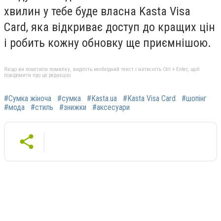
хвилин у тебе буде власна Kasta Visa
Card, яка відкриває доступ до кращих цін
і робить кожну обновку ще приємнішою.
Якщо ви помітили помилку, виділіть необхідний текст і натисніть Ctrl + Enter, щоб
повідомити про це редакцію
#Сумка жіноча
#сумка
#Kasta.ua
#Kasta Visa Card
#шопінг
#мода
#стиль
#знижки
#аксесуари