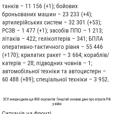
танків – 11 156 (+1); бойових
броньованих машин – 23 233 (+4);
артилерійських систем – 32 301 (+53);
РСЗВ – 1 477 (+1); засобів ППО – 1 213;
літаків – 422; гелікоптерів – 341; БПЛА
оперативно-тактичного рівня – 55 446
(+170); крилатих ракет – 3 664; кораблів/
катерів – 28; підводних човнів – 1;
автомобільної техніки та автоцистерн –
60 488 (+89); спеціальної техніки – 3 952.
ЗСУ знешкодили ще 800 окупантів: Генштаб оновив дані про втрати РФ
у війні
Ситуація на фронті