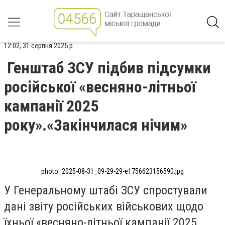
12:02, 31 серпня 2025 р.
Генштаб ЗСУ підбив підсумки
російської «весняно-літньої
кампанії 2025
року».«Закінчилася нічим»
photo_2025-08-31_09-29-29-e1756623156590.jpg
У Генеральному штабі ЗСУ спростували
дані звіту російських військових щодо
їхньої «весняно-літньої кампанії 2025