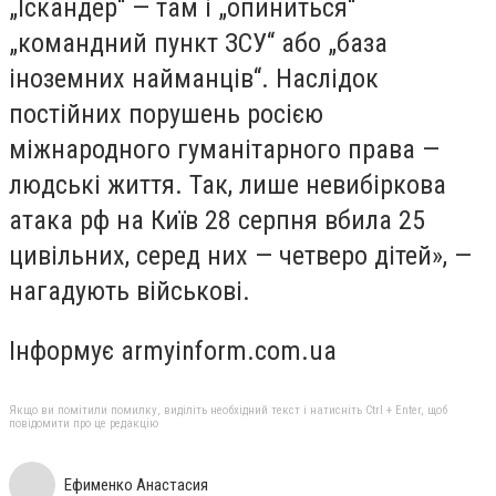
„Іскандер“ — там і „опиниться“
„командний пункт ЗСУ“ або „база
іноземних найманців“. Наслідок
постійних порушень росією
міжнародного гуманітарного права —
людські життя. Так, лише невибіркова
атака рф на Київ 28 серпня вбила 25
цивільних, серед них — четверо дітей», —
нагадують військові.
Інформує armyinform.com.ua
Якщо ви помітили помилку, виділіть необхідний текст і натисніть Ctrl + Enter, щоб
повідомити про це редакцію
Ефименко Анастасия