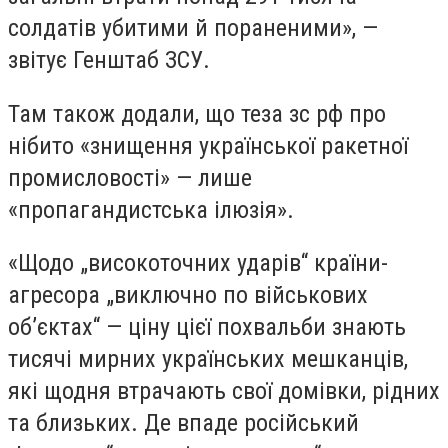
солдатів убитими й пораненими», —
звітує Генштаб ЗСУ.
Там також додали, що теза зс рф про
нібито «знищення української ракетної
промисловості» — лише
«пропагандистська ілюзія».
«Щодо „високоточних ударів“ країни-
агресора „виключно по військових
об’єктах“ — ціну цієї похвальби знають
тисячі мирних українських мешканців,
які щодня втрачають свої домівки, рідних
та близьких. Де впаде російський