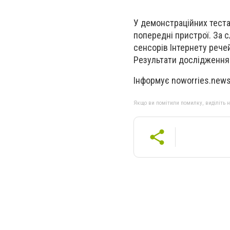
У демонстраційних теста
попередні пристрої. За с
сенсорів Інтернету рече
Результати дослідження о
Інформує noworries.new
Якщо ви помітили помилку, виділіть нео