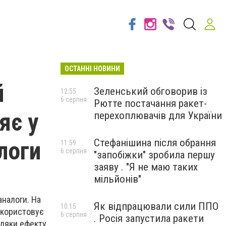
ОСТАННІ НОВИНИ
й
Зеленський обговорив із
12:55
6 серпня
Рютте постачання ракет-
яє у
перехоплювачів для України
алоги
Стефанішина після обрання
11:59
6 серпня
"запобіжки" зробила першу
заяву . "Я не маю таких
мільйонів"
аналоги. На
Як відпрацювали сили ППО
10:15
икористовує
6 серпня
. Росія запустила ракети
вдяки ефекту