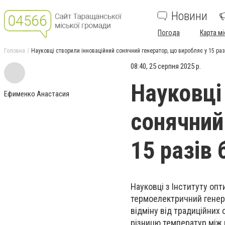
Новини
Погода
Карта мі
Головна
Науковці створили інноваційний сонячний генератор, що виробляє у 15 разі
08:40, 25 серпня 2025 р.
Науковці
Ефименко Анастасия
сонячний
15 разів 
Науковці з Інституту оп
термоелектричний генера
відміну від традиційних
різницю температур між