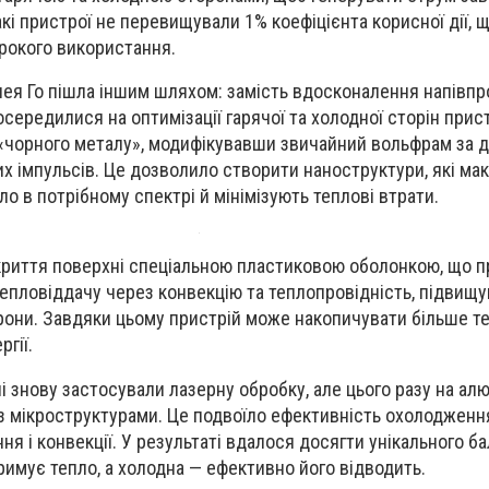
кі пристрої не перевищували 1% коефіцієнта корисної дії, щ
окого використання.
ея Го пішла іншим шляхом: замість вдосконалення напівпр
осередилися на оптимізації гарячої та холодної сторін при
 «чорного металу», модифікувавши звичайний вольфрам за 
 імпульсів. Це дозволило створити наноструктури, які ма
о в потрібному спектрі й мінімізують теплові втрати.
риття поверхні спеціальною пластиковою оболонкою, що пр
епловіддачу через конвекцію та теплопровідність, підвищ
рони. Завдяки цьому пристрій може накопичувати більше т
гії.
і знову застосували лазерну обробку, але цього разу на алюм
з мікроструктурами. Це подвоїло ефективність охолодженн
 і конвекції. У результаті вдалося досягти унікального ба
имує тепло, а холодна — ефективно його відводить.