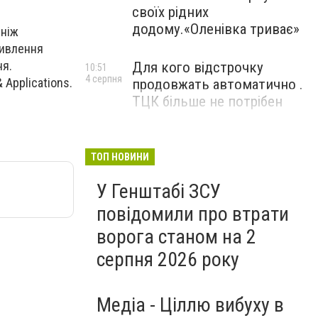
своїх рідних
додому.«Оленівка триває»
 ніж
живлення
ня.
Для кого відстрочку
10:51
4 серпня
 Applications.
продовжать автоматично .
ТЦК більше не потрібен
ТОП НОВИНИ
У Генштабі ЗСУ
повідомили про втрати
ворога станом на 2
серпня 2026 року
Медіа - Ціллю вибуху в