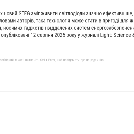
х новий STEG зміг живити світлодіоди значно ефективніше,
ловами авторів, така технологія може стати в пригоді для 
й, носимих ґаджетів і віддалених систем енергозабезпечен
публіковані 12 серпня 2025 року у журналі Light: Science &
s
бхідний текст і натисніть Ctrl + Enter, щоб повідомити про це редакцію