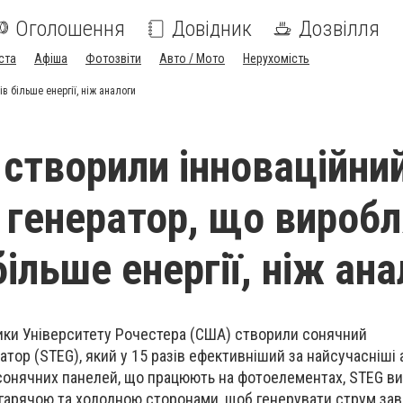
Оголошення
Довідник
Дозвілля
ста
Афіша
Фотозвіти
Авто / Мото
Нерухомість
в більше енергії, ніж аналоги
 створили інноваційни
 генератор, що виробл
більше енергії, ніж ан
тики Університету Рочестера (США) створили сонячний
тор (STEG), який у 15 разів ефективніший за найсучасніші 
 сонячних панелей, що працюють на фотоелементах, STEG в
 гарячою та холодною сторонами, щоб генерувати струм за