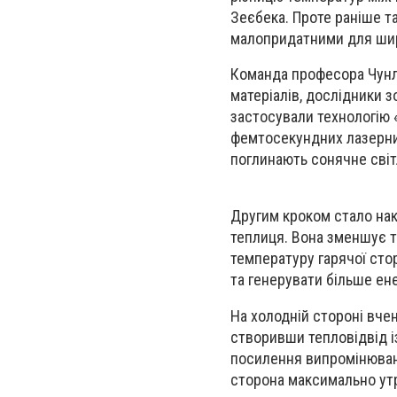
Зеєбека. Проте раніше та
малопридатними для шир
Команда професора Чунл
матеріалів, дослідники з
застосували технологію
фемтосекундних лазерних
поглинають сонячне світл
Другим кроком стало нак
теплиця. Вона зменшує т
температуру гарячої сто
та генерувати більше енер
На холодній стороні вчен
створивши тепловідвід і
посилення випромінювання
сторона максимально утр