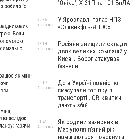
"Онікс", Х-31П та 101 БпЛА
о робило їх
У Ярославлі палає НПЗ
09:36
6 серпня
овідникових
«Славнєфть-ЯНОС»
строю. Вони
допомогою
Росіяни знищили склади
08:14
ксимально
6 серпня
двох великих компаній у
Києві . Ворог атакував
бізнеси
ацює як міні-
Де в Україні повністю
уючи
13:17
4 серпня
скасували готівку в
епла
транспорті . QR-квитки
дають збій
інії,
я внаслідок
Як родини захисників
11:41
лансу: гаряча
4 серпня
Маріуполя пʼятий рік
намагаються повернути