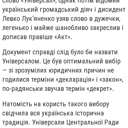
слово «Універсал», однак потім відомий
український громадський діяч і дисидент
Левко Лук’яненко узяв слово в дужечки,
легенько і майже шанобливо закреслив і
дописав правіше «Акт».
Документ справді слід було би назвати
Універсалом. Це був оптимальний вибір
— зі зрозумілих юридичних причин не
годилися терміни «декларація» і «закон»,
по-радянськи звучав термін «декрет».
Натомість на користь такого вибору
свідчила вся українська історична
традиція. Універсали Центральної Ради