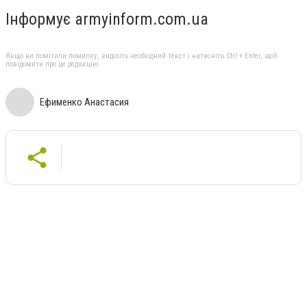
Інформує armyinform.com.ua
Якщо ви помітили помилку, виділіть необхідний текст і натисніть Ctrl + Enter, щоб
повідомити про це редакцію
Ефименко Анастасия