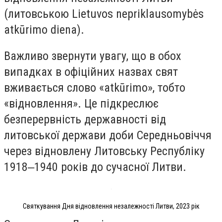
(литовською Lietuvos nepriklausomybės
atkūrimo diena).
Важливо звернути увагу, що в обох
випадках в офіційних назвах свят
вживається слово «atkūrimo», тобто
«відновлення». Це підкреслює
безперервність державності від
литовської держави доби Середньовіччя
через відновлену Литовську Республіку
1918‒1940 років до сучасної Литви.
Святкування Дня відновлення незалежності Литви, 2023 рік