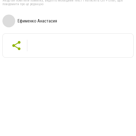
Якщо ви помітили помилку, виділіть необхідний текст і натисніть Ctrl + Enter, щоб
повідомити про це редакцію
Ефименко Анастасия