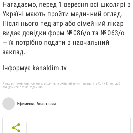
Нагадаємо, перед 1 вересня всі школярі в
Україні мають пройти медичний огляд.
Після нього педіатр або сімейний лікар
видає довідки форм № 086/о та № 063/о
— їх потрібно подати в навчальний
заклад.
Інформує kanaldim.tv
Якщо ви помітили помилку, виділіть необхідний текст і натисніть Ctrl + Enter, щоб
повідомити про це редакцію
Ефименко Анастасия