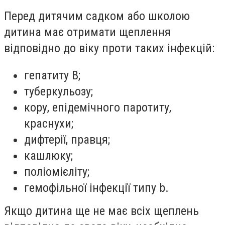
Перед дитячим садком або школою
дитина має отримати щеплення
відповідно до віку проти таких інфекцій:
гепатиту В;
туберкульозу;
кору, епідемічного паротиту,
краснухи;
дифтерії, правця;
кашлюку;
поліомієліту;
гемофільної інфекції типу b.
Якщо дитина ще не має всіх щеплень