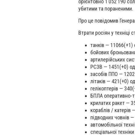
орієнтовно 1 052 190 со
убитими та пораненими.
Про це повідомив Генера
Втрати росіян у техніці 
танків — 11066
(
+1) 
бойових броньован
артилерійських сис
РСЗВ — 1451
(
+0) од
засобів ППО — 1202
літаків — 421
(
+0) од
гелікоптерів — 340
(
БПЛА оперативно-т
крилатих ракет — 3
кораблів / катерів 
підводних човнів —
автомобільної техн
спеціальної техніки