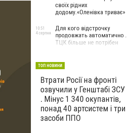
своїх рідних
додому.«Оленівка триває»
Для кого відстрочку
10:51
4 серпня
продовжать автоматично .
ТЦК більше не потрібен
ТОП НОВИНИ
Втрати Росії на фронті
озвучили у Генштабі ЗСУ
. Мінус 1 340 окупантів,
понад 40 артсистем і три
засоби ППО