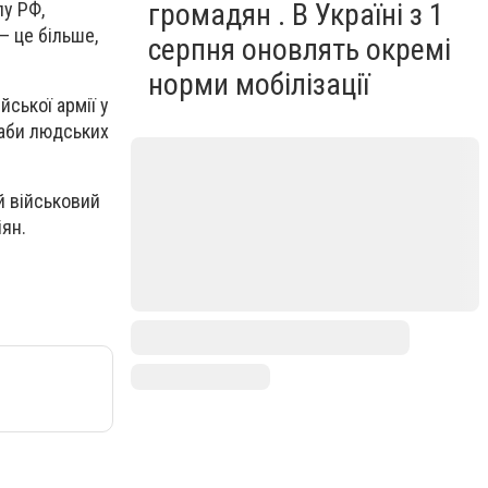
громадян . В Україні з 1
пу РФ,
— це більше,
серпня оновлять окремі
норми мобілізації
йської армії у
таби людських
й військовий
ян.