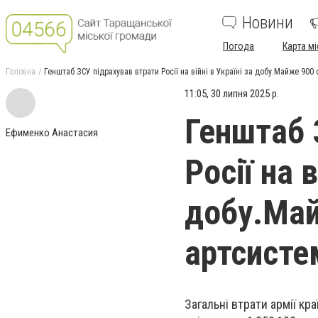
Новини
Погода
Карта мі
Головна
Генштаб ЗСУ підрахував втрати Росії на війні в Україні за добу.Майже 900 
11:05, 30 липня 2025 р.
Генштаб 
Ефименко Анастасия
Росії на в
добу.Май
артсисте
Загальні втрати армії кр