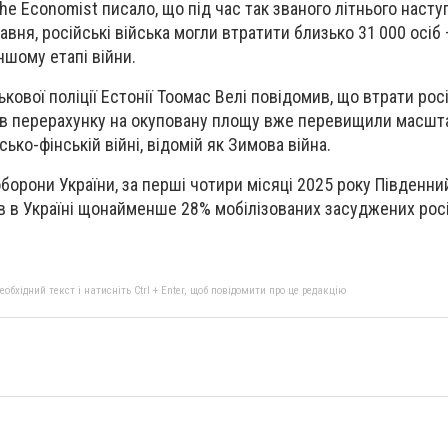
e Economist писало, що під час так званого літнього насту
вня, російські війська могли втратити близько 31 000 осіб 
ншому етапі війни.
ькової поліції Естонії Тоомас Велі повідомив, що втрати росі
и в перерахунку на окуповану площу вже перевищили масш
ько-фінській війні, відомій як Зимова війна.
борони України, за перші чотири місяці 2025 року Південни
в в Україні щонайменше 28% мобілізованих засуджених росі
бхідний текст і натисніть Ctrl + Enter, щоб повідомити про це редакцію