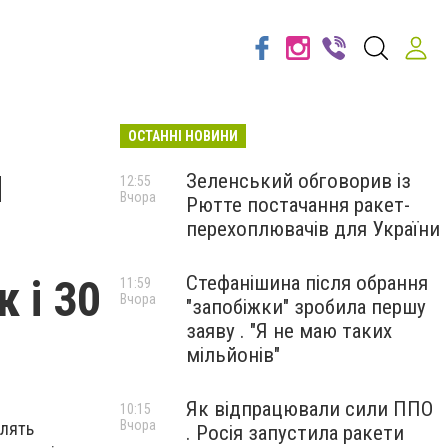
ОСТАННІ НОВИНИ
и
Зеленський обговорив із
12:55
Вчора
Рютте постачання ракет-
перехоплювачів для України
 і 30
Стефанішина після обрання
11:59
Вчора
"запобіжки" зробила першу
заяву . "Я не маю таких
мільйонів"
Як відпрацювали сили ППО
10:15
Вчора
влять
. Росія запустила ракети