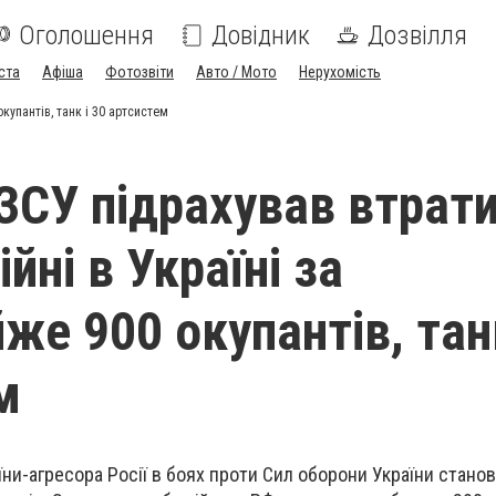
Оголошення
Довідник
Дозвілля
ста
Афіша
Фотозвіти
Авто / Мото
Нерухомість
окупантів, танк і 30 артсистем
ЗСУ підрахував втрат
ійні в Україні за
же 900 окупантів, танк
м
аїни-агресора Росії в боях проти Сил оборони України стано