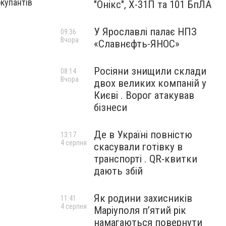
окупантів
"Онікс", Х-31П та 101 БпЛА
У Ярославлі палає НПЗ
09:36
Вчора
«Славнєфть-ЯНОС»
Росіяни знищили склади
08:14
Вчора
двох великих компаній у
Києві . Ворог атакував
бізнеси
Де в Україні повністю
13:17
4 серпня
скасували готівку в
транспорті . QR-квитки
дають збій
Як родини захисників
11:41
4 серпня
Маріуполя пʼятий рік
намагаються повернути