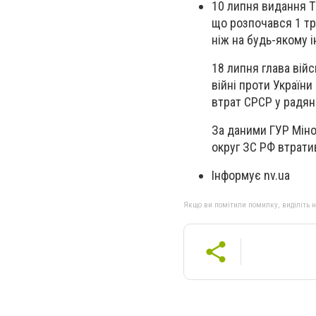
10 липня видання Th
що розпочався 1 тра
ніж на будь-якому і
18 липня глава війс
війні проти Україн
втрат СРСР у радянс
За даними ГУР Міно
округ ЗС РФ втрати
Інформує nv.ua
Якщо ви помітили помилку, виділіть нео