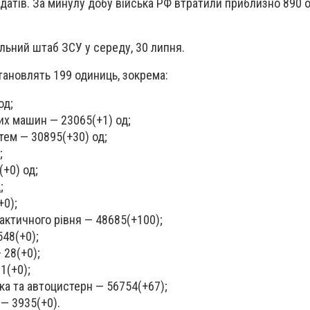
лдатів. За минулу добу війська РФ втратили приблизно 890 
льний штаб ЗСУ у середу, 30 липня.
становлять 199 одиниць, зокрема:
од;
их машин — 23065
(
+1) од;
тем — 30895
(
+30) од;
;
(
+0) од;
;
+0);
актичного рівня — 48685
(
+100);
548
(
+0);
— 28
(
+0);
 1
(
+0);
іка та автоцистерн — 56754
(
+67);
 — 3935
(
+0).