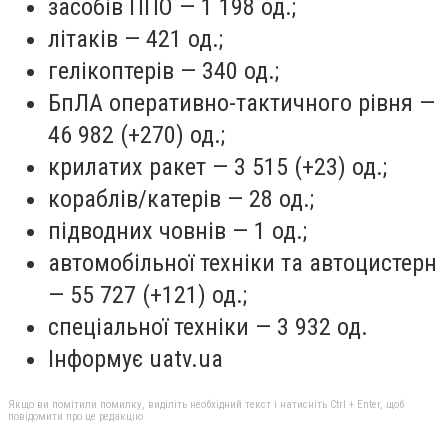
засобів ППО — 1 198 од.;
літаків — 421 од.;
гелікоптерів — 340 од.;
БпЛА оперативно-тактичного рівня —
46 982 (+270) од.;
крилатих ракет — 3 515 (+23) од.;
кораблів/катерів — 28 од.;
підводних човнів — 1 од.;
автомобільної техніки та автоцистерн
— 55 727 (+121) од.;
спеціальної техніки — 3 932 од.
Інформує uatv.ua
Якщо ви помітили помилку, виділіть необхідний текст і натисніть Ctrl + Enter, щоб
повідомити про це редакцію