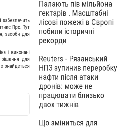
Палають пів мільйона
гектарів . Масштабні
й забезпечить
лісові пожежі в Європі
птикс Про. Тут
побили історичні
я, засоби для
рекорди
ка і виконані
Reuters - Рязанський
е рішення для
Про знайдеться
НПЗ зупинив переробку
нафти після атаки
дронів: може не
працювати близько
двох тижнів
Що зміниться для