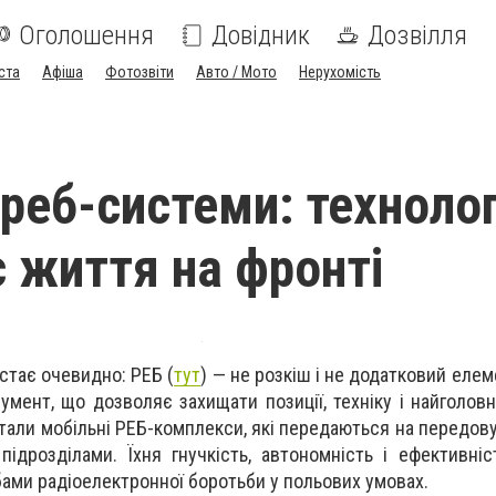
Оголошення
Довідник
Дозвілля
ста
Афіша
Фотозвіти
Авто / Мото
Нерухомість
реб-системи: технолог
є життя на фронті
стає очевидно: РЕБ (
тут
) — не розкіш і не додатковий елем
умент, що дозволяє захищати позиції, техніку і найголов
тали мобільні РЕБ-комплекси, які передаються на передов
ідрозділами. Їхня гнучкість, автономність і ефективніс
ами радіоелектронної боротьби у польових умовах.