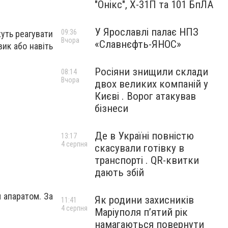
"Онікс", Х-31П та 101 БпЛА
У Ярославлі палає НПЗ
09:36
жуть реагувати
Вчора
«Славнєфть-ЯНОС»
вик або навіть
Росіяни знищили склади
08:14
Вчора
двох великих компаній у
Києві . Ворог атакував
бізнеси
Де в Україні повністю
13:17
4 серпня
скасували готівку в
транспорті . QR-квитки
дають збій
 апаратом. За
Як родини захисників
11:41
4 серпня
Маріуполя пʼятий рік
намагаються повернути