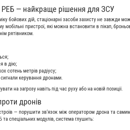
 РЕБ — найкраще рішення для ЗСУ
міку бойових дій, стаціонарні засоби захисту не завжди мо
му мобільні пристрої, які можна встановити в пікап, броньо
нім рятівником.
ься;
я в дію;
ох сотень метрів радіусу;
 сигнали керування дронами.
вати на загрозу навіть під час руху або на новій позиції.
проти дронів
строїв — порушити зв’язок між оператором дрона та самим
 та спеціальних модулів, система глушить: