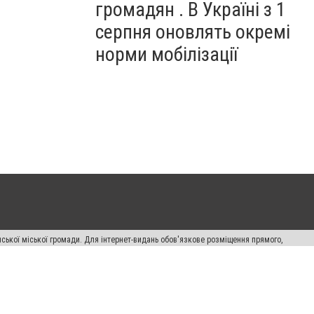
громадян . В Україні з 1
серпня оновлять окремі
норми мобілізації
ської міської громади. Для інтернет-видань обов'язкове розміщення прямого,
аконом.
лама" публікуються на правах реклами.
авила сайту
Автори проєкту