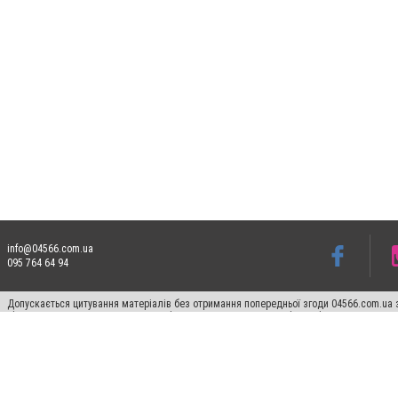
info@04566.com.ua
095 764 64 94
Допускається цитування матеріалів без отримання попередньої згоди 04566.com.ua з
відкритого для пошукових систем гіперпосилання на цитовані статті не нижче друго
Матеріали з плашками "Новини компаній", "Промо", "Партнерський матеріал", "Партнер
Реклама на сайті
Франшиза 