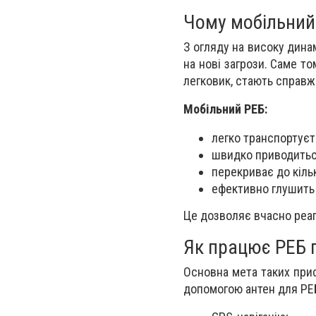
Чому мобільний
З огляду на високу дина
на нові загрози. Саме то
легковик, стають справж
Мобільний РЕБ:
легко транспортуєт
швидко приводитьс
перекриває до кільк
ефективно глушить
Це дозволяє вчасно реагу
Як працює РЕБ 
Основна мета таких при
допомогою антен для РЕБ