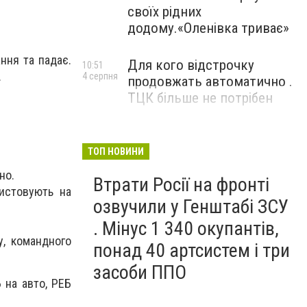
своїх рідних
додому.«Оленівка триває»
ання та падає.
Для кого відстрочку
10:51
.
4 серпня
продовжать автоматично .
ТЦК більше не потрібен
ТОП НОВИНИ
но.
Втрати Росії на фронті
истовують на
озвучили у Генштабі ЗСУ
. Мінус 1 340 окупантів,
у, командного
понад 40 артсистем і три
засоби ППО
 на авто, РЕБ