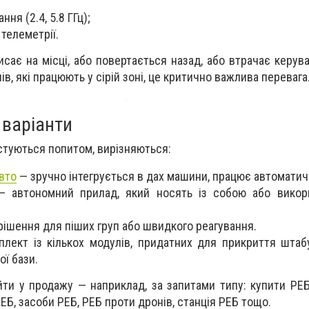
ня (2.4, 5.8 ГГц);
телеметрії.
исає на місці, або повертається назад, або втрачає керув
в, які працюють у сірій зоні, це критично важлива перевага
 варіанти
стуються попитом, вирізняються:
вто
— зручно інтегрується в дах машини, працює автоматич
— автономний прилад, який носять із собою або викор
ішення для піших груп або швидкого реагування.
плект із кількох модулів, придатних для прикриття штаб
ої бази.
йти у продажу — наприклад, за запитами типу: купити РЕБ
ЕБ, засоби РЕБ, РЕБ проти дронів, станція РЕБ тощо.