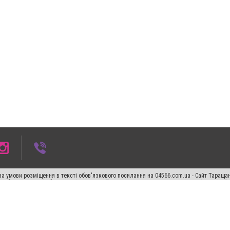
а умови розміщення в тексті обов'язкового посилання на 04566.com.ua - Cайт Таращан
го абзацу в тексті або в якості джерела. Порушення виняткових прав переслідується З
ський спецпроєкт", "Політичні новини", "Пресреліз", "PR", "Офіційно", "Політична рек
"CitySites"
Правила класифайд
Редакційна політика
Політика конфіденційності
Пр