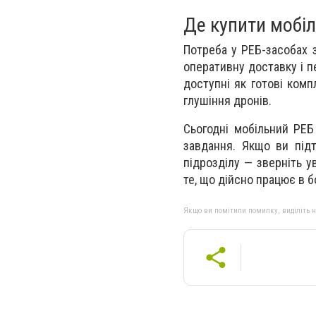
Де купити мобі
Потреба у РЕБ-засобах 
оперативну доставку і п
доступні як готові комп
глушіння дронів.
Сьогодні мобільний РЕБ 
завдання. Якщо ви підт
підрозділу — зверніть у
те, що дійсно працює в 
Якщо ви помітили помилку, виділіть нео