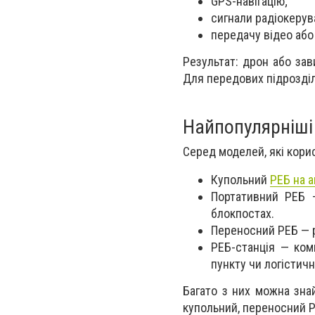
GPS-навігацію;
сигнали радіокеруван
передачу відео або 
Результат: дрон або зав
Для передових підрозділі
Найпопулярніші
Серед моделей, які кори
Купольний
РЕБ на а
Портативний РЕБ 
блокпостах.
Переносний РЕБ — р
РЕБ-станція — ком
пункту чи логістичн
Багато з них можна зна
купольний, переносний Р