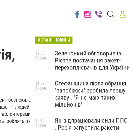
ОСТАННІ НОВИНИ
ія,
Зеленський обговорив із
12:55
Вчора
Рютте постачання ракет-
перехоплювачів для України
Стефанішина після обрання
11:59
Вчора
"запобіжки" зробила першу
заяву . "Я не маю таких
ент безпеки, а
мільйонів"
ніше — людей.
у волонтерами
Як відпрацювали сили ППО
ть роблять їх
10:15
Вчора
. Росія запустила ракети