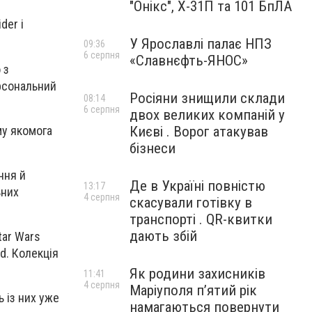
"Онікс", Х-31П та 101 БпЛА
ider
і
У Ярославлі палає НПЗ
09:36
6 серпня
«Славнєфть-ЯНОС»
 з
ерсональний
Росіяни знищили склади
08:14
6 серпня
двох великих компаній у
му якомога
Києві . Ворог атакував
бізнеси
ння й
Де в Україні повністю
13:17
ьних
4 серпня
скасували готівку в
транспорті . QR-квитки
дають збій
Star Wars
ed. Колекція
Як родини захисників
11:41
4 серпня
Маріуполя пʼятий рік
 із них уже
намагаються повернути