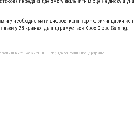
потокова передача дає змогу звільнити місце на диску й ун
інгу необхідно мати цифрові копії ігор - фізичні диски не п
 тільки
у 28 країнах
, де підтримується Xbox Cloud Gaming.
бхідний текст і натисніть Ctrl + Enter, щоб повідомити про це редакцію