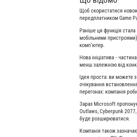
Щоб скористатися новою
передплатником
Game Pa
Раніше ця функція стала
мобільними пристроями) 
комп'ютер.
Нова ініціатива - частин
менш залежною від конк
Ідея проста:
ви можете за
очікування встановлення
перегонах: компанія роби
Зараз Microsoft пропон
Outlaws, Cyberpunk 2077, 
буде розширюватися.
Компанія також зазначає,