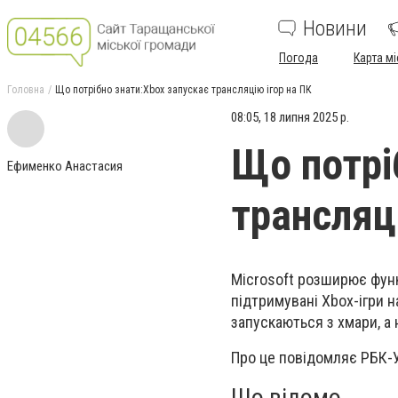
Новини
Погода
Карта мі
Головна
Що потрібно знати:Xbox запускає трансляцію ігор на ПК
08:05, 18 липня 2025 р.
Що потрі
Ефименко Анастасия
трансляц
Microsoft розширює функ
підтримувані Xbox-ігри н
запускаються з хмари, а
Про це повідомляє РБК-У
Що відомо