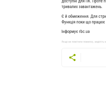
доступні для ПК. Проте 
тривалих завантажень.
Є й обмеження.
Для стрим
Функція поки що працює
Інформує rbc.ua
Якщо ви помітили помилку, виділіть нео