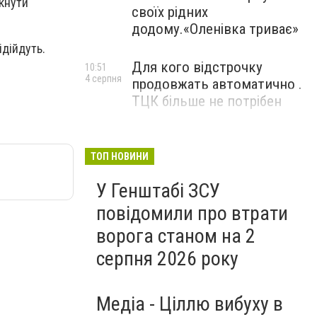
икнути
своїх рідних
додому.«Оленівка триває»
ідійдуть.
Для кого відстрочку
10:51
4 серпня
продовжать автоматично .
ТЦК більше не потрібен
ТОП НОВИНИ
У Генштабі ЗСУ
повідомили про втрати
ворога станом на 2
серпня 2026 року
Медіа - Ціллю вибуху в