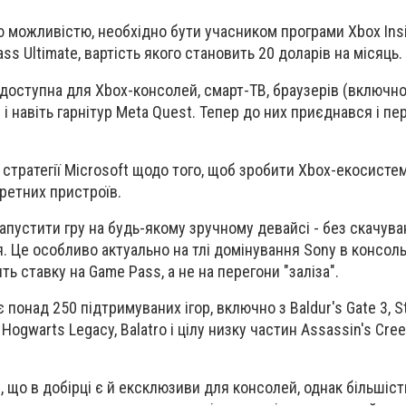
 можливістю, необхідно бути учасником програми
Xbox Ins
ss Ultimate
, вартість якого становить 20 доларів на місяць.
 доступна для Xbox-консолей, смарт-ТВ, браузерів (включно
і навіть гарнітур Meta Quest. Тепер до них приєднався і п
а стратегії Microsoft щодо того, щоб зробити Xbox-екосисте
ретних пристроїв.
пустити гру на будь-якому зручному девайсі - без скачува
. Це особливо актуально на тлі домінування Sony в консол
ть ставку на Game Pass, а не на перегони "заліза".
ує понад
250 підтримуваних ігор
, включно з Baldur's Gate 3, 
Hogwarts Legacy, Balatro і цілу низку частин Assassin's Cre
 що в добірці є й ексклюзиви для консолей, однак більшість