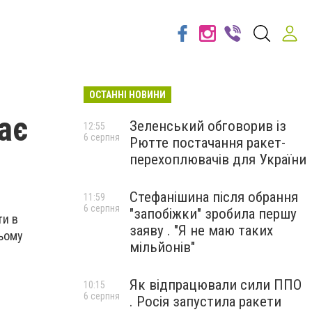
ОСТАННІ НОВИНИ
ає
Зеленський обговорив із
12:55
6 серпня
Рютте постачання ракет-
перехоплювачів для України
Стефанішина після обрання
11:59
6 серпня
"запобіжки" зробила першу
ти в
заяву . "Я не маю таких
цьому
мільйонів"
Як відпрацювали сили ППО
10:15
6 серпня
. Росія запустила ракети