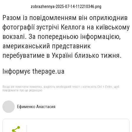
zobrazhennya-2025-07-14-112210346.png
Разом із повідомленням він оприлюднив
фотографії зустрічі Келлога на київському
вокзалі. За попередньою інформацією,
американський представник
перебуватиме в Україні близько тижня.
Інформує thepage.ua
Якщо ви помітили помилку, виділіть необхідний текст і натисніть Ctrl + Enter, щоб
повідомити про це редакцію
Ефименко Анастасия