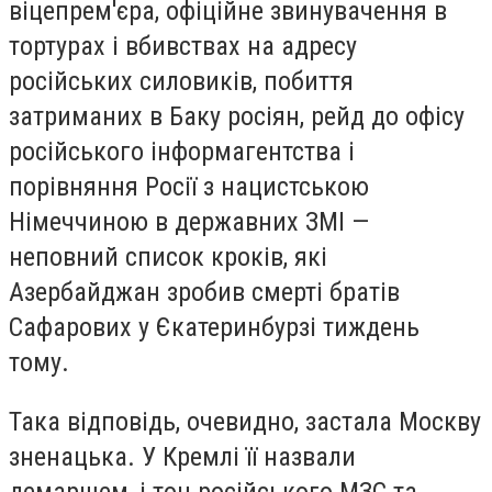
віцепрем'єра, офіційне звинувачення в
тортурах і вбивствах на адресу
російських силовиків, побиття
затриманих в Баку росіян, рейд до офісу
російського інформагентства і
порівняння Росії з нацистською
Німеччиною в державних ЗМІ —
неповний список кроків, які
Азербайджан зробив смерті братів
Сафарових у Єкатеринбурзі тиждень
тому.
Така відповідь, очевидно, застала Москву
зненацька. У Кремлі її назвали
демаршем, і тон російського МЗС та