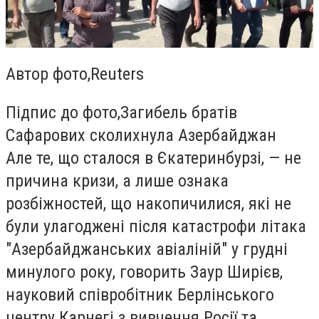
Автор фото,
Reuters
Підпис до фото,
Загибель братів
Сафарових сколихнула Азербайджан
Але те, що сталося в Єкатеринбурзі, — не
причина кризи, а лише ознака
розбіжностей, що накопичилися, які не
були улагоджені після катастрофи літака
"Азербайджанських авіаліній" у грудні
минулого року, говорить Заур Ширієв,
науковий співробітник Берлінського
центру Карнегі з вивчення Росії та