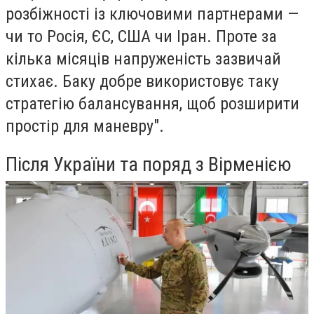
розбіжності із ключовими партнерами —
чи то Росія, ЄС, США чи Іран. Проте за
кілька місяців напруженість зазвичай
стихає. Баку добре використовує таку
стратегію балансування, щоб розширити
простір для маневру".
Після України та поряд з Вірменією