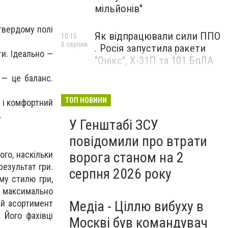
мільйонів"
 твердому полі
Як відпрацювали сили ППО
10:15
6 серпня
. Росія запустила ракети
ти. Ідеально —
"Онікс", Х-31П та 101 БпЛА
и — це баланс.
ТОП НОВИНИ
ь і комфортний
.
У Генштабі ЗСУ
повідомили про втрати
ого, наскільки
ворога станом на 2
результат гри.
серпня 2026 року
му стилю гри,
е максимально
ий асортимент
Медіа - Ціллю вибуху в
 Його фахівці
Москві був командувач