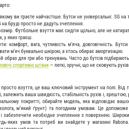
арто:
 якому ви граєте найчастіше. Бутси не універсальні: SG на
G на бруді просто не дадуть зчеплення.
розмір. Футбольне взуття має сидіти щільно, але не натира
, у яких граєш.
ти: комфорт, вага, чутливість м’яча, довговічність. Бутс
вати м’яч буквально шкірою, а хтось обирає амортизацію.
й образ для гри або тренувань. Часто до бутсів підбирают
ловічі спортивні штани
— легкі, зручні, що не сковують рухів
 просто взуття, це ваш ключовий інструмент на полі. Від т
, залежить ваша швидкість, стабільність рухів і, зрештою, 
ральному покритті, обирайте модель, яка відповідає вашо
 волога, м'який ґрунт) та погодним умовам. Це допомож
 і забезпечити необхідне зчеплення з поверхнею. Широк
дь-яких умов та потреб ви знайдете у магазині Rabona.
и ідеальний варіант.