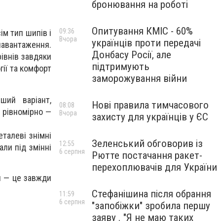
бронювання на роботі
Опитування КМІС - 60%
09:36
ім тип шипів і
Вчора
українців проти передачі
навантаження.
Донбасу Росії, але
івнів завдяки
підтримують
гії та комфорт
заморожування війни
ший варіант,
Нові правила тимчасового
08:08
 рівномірно —
Вчора
захисту для українців у ЄС
талеві знімні
Зеленський обговорив із
12:55
ли під змінні
6 серпня
Рютте постачання ракет-
перехоплювачів для України
си — це завжди
Стефанішина після обрання
11:59
6 серпня
"запобіжки" зробила першу
заяву . "Я не маю таких