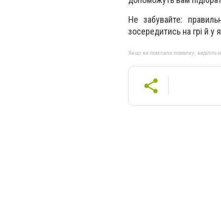
Не забувайте: правиль
зосередитись на грі й у 
Якщо ви помітили помилку, виділіть нео