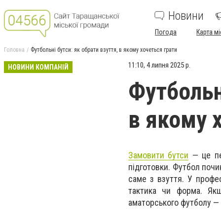
Новини
Погода
Карта мі
Головна
Футбольні бутси: як обрати взуття, в якому хочеться грати
11:10, 4 липня 2025 р.
НОВИНИ КОМПАНІЙ
Футбольні
в якому 
Замовити бутси
— це пе
підготовки. Футбол почи
саме з взуття. У профе
тактика чи форма. Як
аматорського футболу —