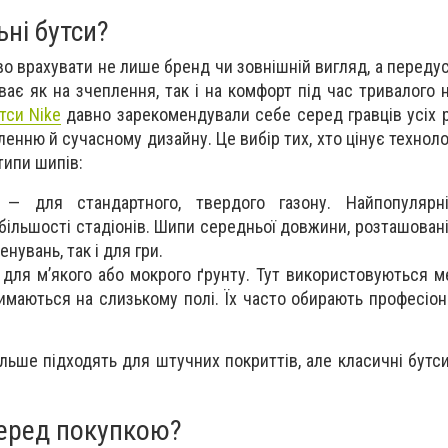
ьні бутси?
во врахувати не лише бренд чи зовнішній вигляд, а передус
ває як на зчеплення, так і на комфорт під час тривалого 
тси Nike
давно зарекомендували себе серед гравців усіх р
енню й сучасному дизайну. Це вибір тих, хто цінує техноло
типи шипів:
 — для стандартного, твердого газону. Найпопулярні
більшості стадіонів. Шипи середньої довжини, розташовані
енувань, так і для гри.
 для м’якого або мокрого ґрунту. Тут використовуються ме
имаються на слизькому полі. Їх часто обирають професіона
більше підходять для штучних покриттів, але класичні бут
еред покупкою?