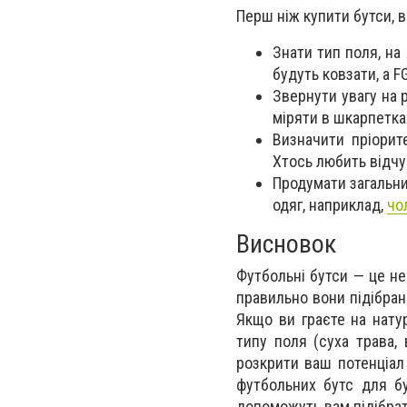
Перш ніж купити бутси, в
Знати тип поля, на
будуть ковзати, а F
Звернути увагу на 
міряти в шкарпетках
Визначити пріорите
Хтось любить відчу
Продумати загальни
одяг, наприклад,
чо
Висновок
Футбольні бутси — це не
правильно вони підібрані
Якщо ви граєте на нату
типу поля (суха трава,
розкрити ваш потенціал
футбольних бутс для бу
допоможуть вам підібрат