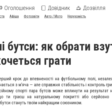
Оголошення
Довідник
Дозвілля
ста
Афіша
Фотозвіти
Авто / Мото
Нерухомість
 бутси: як обрати взу
хочеться грати
рший крок до впевненості на футбольному полі, незале
нається з м’яча — але справжня стабільність і контроль г
сійному спорті пара бутсів може вплинути на результат 
що ти граєш на натуральному покритті або серйозно
 бутси стануть твоїм найкращим союзником.