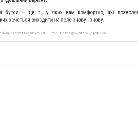
ні бутси — це ті, у яких вам комфортно, які дозволя
яких хочеться виходити на поле знову і знову.
бхідний текст і натисніть Ctrl + Enter, щоб повідомити про це редакцію