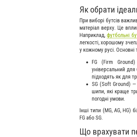
Як обрати ідеал
При виборі бутсів важли
матеріал верху. Це впли
Наприклад,
футбольні бу
легкості, хорошому зчепл
у кожному русі. Основні 
FG (Firm Ground)
універсальний для 
підходять як для тр
SG (Soft Ground) —
шипи, які краще тр
погодні умови.
Інші типи (MG, AG, HG) 
FG або SG.
Що врахувати п