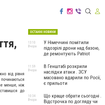
ОСТАННІ НОВИНИ
ття,
У Німеччині помітили
13:10
Вчора
підозрілі дрони над базою,
де ремонтують Patriot
В Генштабі розкрили
11:59
Вчора
наслідки атаки . ЗСУ
жно від рівня
масовано вдарили по Росії,
ри починаються
є прильоти
не менше, ніж
 ставишся до
Що краще обрати сьогодні .
10:34
Вчора
Відстрочка по догляду чи