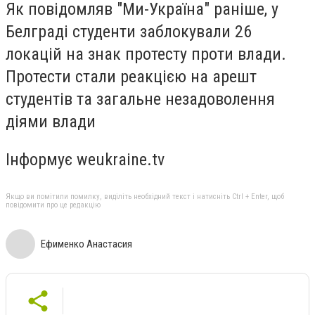
Як повідомляв "Ми-Україна" раніше, у
Белграді студенти
заблокували 26
локацій на знак протесту
проти влади.
Протести стали реакцією на арешт
студентів та загальне незадоволення
діями влади
Інформує
weukraine.tv
Якщо ви помітили помилку, виділіть необхідний текст і натисніть Ctrl + Enter, щоб
повідомити про це редакцію
Ефименко Анастасия