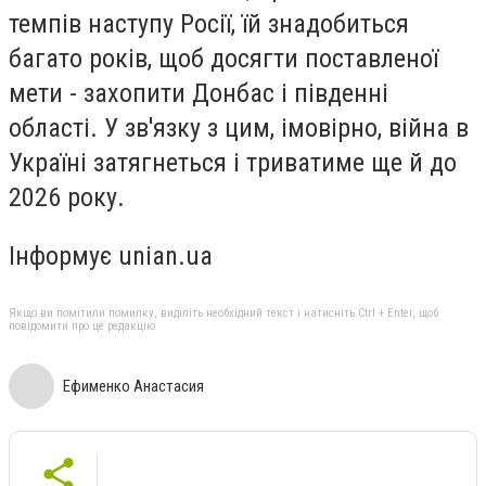
темпів наступу Росії, їй знадобиться
багато років, щоб досягти поставленої
мети - захопити Донбас і південні
області. У зв'язку з цим, імовірно, війна в
Україні затягнеться і триватиме ще й до
2026 року.
Інформує unian.ua
Якщо ви помітили помилку, виділіть необхідний текст і натисніть Ctrl + Enter, щоб
повідомити про це редакцію
Ефименко Анастасия