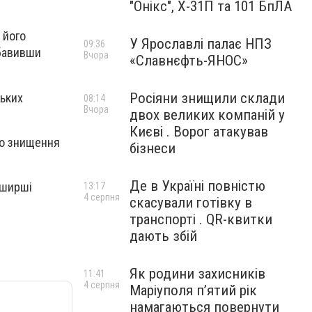
"Онікс", Х-31П та 101 БпЛА
 його
У Ярославлі палає НПЗ
09:36
збавивши
Вчора
«Славнєфть-ЯНОС»
Росіяни знищили склади
ських
08:14
Вчора
двох великих компаній у
Києві . Ворог атакував
го знищення
бізнеси
Де в Україні повністю
 ширші
13:17
4 серпня
скасували готівку в
транспорті . QR-квитки
дають збій
Як родини захисників
11:41
4 серпня
Маріуполя пʼятий рік
намагаються повернути