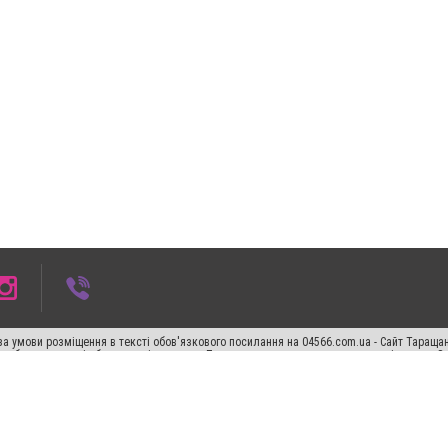
а умови розміщення в тексті обов'язкового посилання на 04566.com.ua - Cайт Таращан
го абзацу в тексті або в якості джерела. Порушення виняткових прав переслідується З
ський спецпроєкт", "Політичні новини", "Пресреліз", "PR", "Офіційно", "Політична рек
"CitySites"
Правила класифайд
Редакційна політика
Політика конфіденційності
Пр