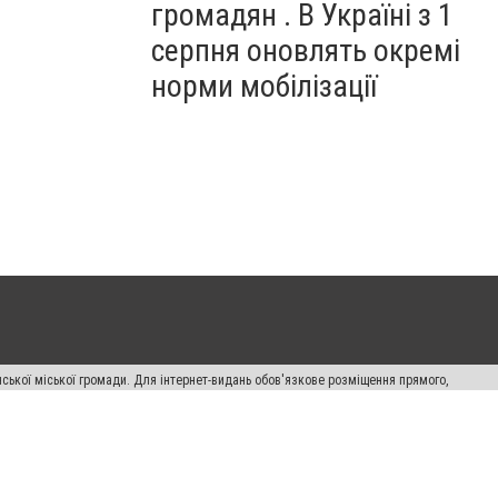
громадян . В Україні з 1
серпня оновлять окремі
норми мобілізації
ської міської громади. Для інтернет-видань обов'язкове розміщення прямого,
аконом.
лама" публікуються на правах реклами.
авила сайту
Автори проєкту