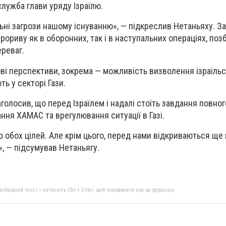
лужба глави уряду Ізраїлю.
ьні загрози нашому існуванню», — підкреслив Нетаньяху. За
рориву як в оборонних, так і в наступальних операціях, по
реваг.
ові перспективи, зокрема — можливість визволення ізраїль
ть у секторі Гази.
аголосив, що перед Ізраїлем і надалі стоїть завдання повно
ння ХАМАС та врегулювання ситуації в Газі.
о обох цілей. Але крім цього, перед нами відкриваються ще
», — підсумував Нетаньягу.
бхідний текст і натисніть Ctrl + Enter, щоб повідомити про це редакцію