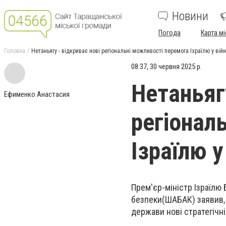
Новини
Погода
Карта мі
Головна
Нетаньягу - відкриває нові регіональні можливості перемога Ізраїлю у війн
08:37, 30 червня 2025 р.
Нетаньягу
Ефименко Анастасия
регіонал
Ізраїлю у
Прем'єр-міністр Ізраїлю 
безпеки
(
ШАБАК) заявив, 
держави нові стратегічн