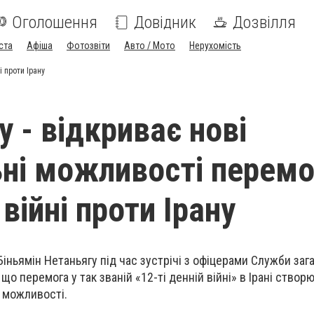
Оголошення
Довідник
Дозвілля
ста
Афіша
Фотозвіти
Авто / Мото
Нерухомість
і проти Ірану
 - відкриває нові
ьні можливості перемо
 війні проти Ірану
Біньямін Нетаньягу під час зустрічі з офіцерами Служби заг
що перемога у так званій «12-ті денній війні» в Ірані створ
і можливості.