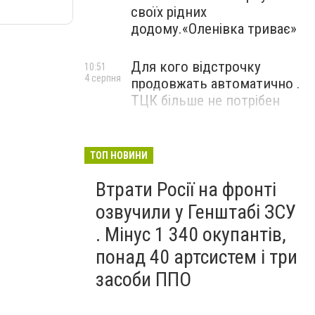
своїх рідних
додому.«Оленівка триває»
Для кого відстрочку
10:51
4 серпня
продовжать автоматично .
ТЦК більше не потрібен
ТОП НОВИНИ
Втрати Росії на фронті
озвучили у Генштабі ЗСУ
. Мінус 1 340 окупантів,
понад 40 артсистем і три
засоби ППО