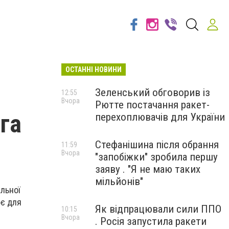
ОСТАННІ НОВИНИ
Зеленський обговорив із
12:55
Вчора
Рютте постачання ракет-
га
перехоплювачів для України
Стефанішина після обрання
11:59
Вчора
"запобіжки" зробила першу
заяву . "Я не маю таких
мільйонів"
альної
ює для
Як відпрацювали сили ППО
10:15
Вчора
. Росія запустила ракети