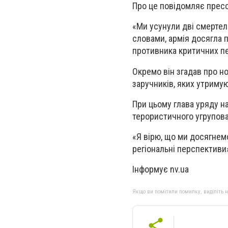
Про це повідомляє пресс
«
Ми усунули дві смертел
словами, армія досягла п
противника критичних пе
Окремо він згадав про н
заручників, яких утримую
При цьому глава уряду н
терористичного угрупова
«
Я вірю, що ми досягнем
регіональні перспективи
Інформує nv.ua
Якщо ви помітили помилку, виділіть нео