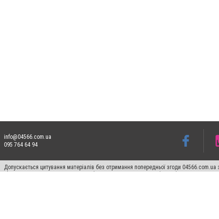
info@04566.com.ua
095 764 64 94
Допускається цитування матеріалів без отримання попередньої згоди 04566.com.ua з
відкритого для пошукових систем гіперпосилання на цитовані статті не нижче друго
Матеріали з плашками "Новини компаній", "Промо", "Партнерський матеріал", "Партнер
Реклама на сайті
Франшиза 