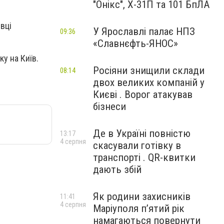
"Онікс", Х-31П та 101 БпЛА
вці
У Ярославлі палає НПЗ
09:36
«Славнєфть-ЯНОС»
ку на Київ.
Росіяни знищили склади
08:14
двох великих компаній у
Києві . Ворог атакував
бізнеси
Де в Україні повністю
13:17
4 серпня
скасували готівку в
транспорті . QR-квитки
дають збій
Як родини захисників
11:41
4 серпня
Маріуполя пʼятий рік
намагаються повернути