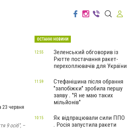
ОСТАННІ НОВИНИ
Зеленський обговорив із
12:55
Рютте постачання ракет-
перехоплювачів для України
Стефанішина після обрання
11:59
"запобіжки" зробила першу
заяву . "Я не маю таких
мільйонів"
а 23 червня
Як відпрацювали сили ППО
10:15
. Росія запустила ракети
я 9 осіб”, –