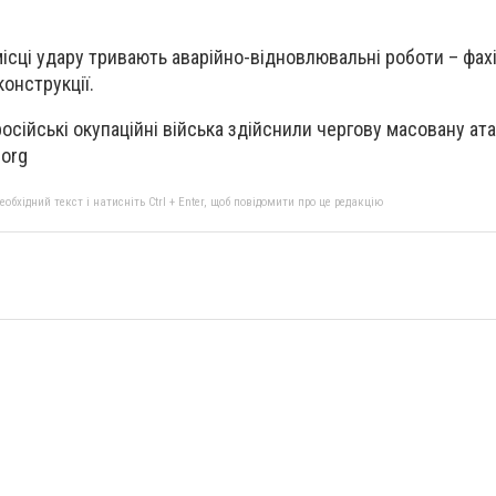
ісці удару тривають аварійно-відновлювальні роботи – фахі
онструкції.
російські окупаційні війська здійснили чергову масовану ата
.org
бхідний текст і натисніть Ctrl + Enter, щоб повідомити про це редакцію