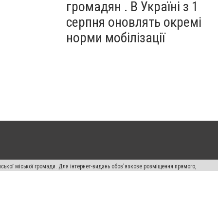
громадян . В Україні з 1
серпня оновлять окремі
норми мобілізації
ської міської громади. Для інтернет-видань обов'язкове розміщення прямого,
аконом.
лама" публікуються на правах реклами.
авила сайту
Автори проєкту