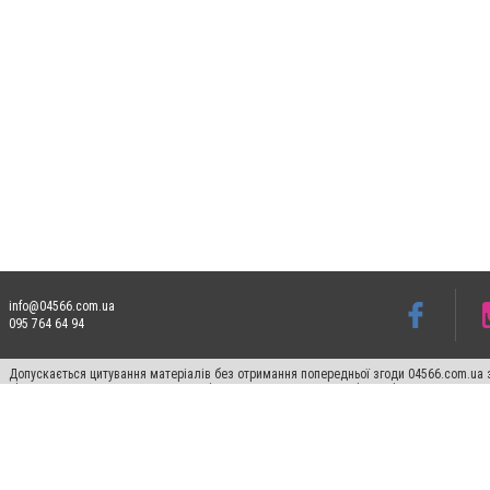
info@04566.com.ua
095 764 64 94
Допускається цитування матеріалів без отримання попередньої згоди 04566.com.ua з
відкритого для пошукових систем гіперпосилання на цитовані статті не нижче друго
Матеріали з плашками "Новини компаній", "Промо", "Партнерський матеріал", "Партнер
Реклама на сайті
Франшиза 