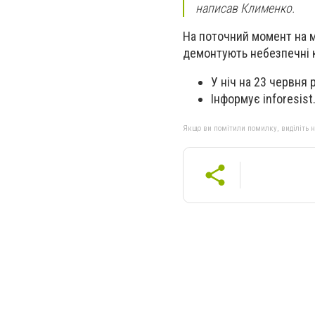
написав Клименко.
На поточний момент на м
демонтують небезпечні к
У ніч на 23 червня 
Інформує inforesist
Якщо ви помітили помилку, виділіть нео