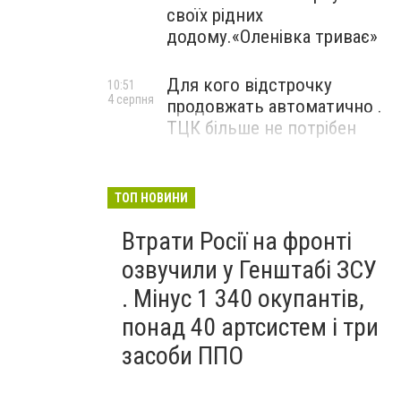
своїх рідних
додому.«Оленівка триває»
Для кого відстрочку
10:51
4 серпня
продовжать автоматично .
ТЦК більше не потрібен
ТОП НОВИНИ
Втрати Росії на фронті
озвучили у Генштабі ЗСУ
. Мінус 1 340 окупантів,
понад 40 артсистем і три
засоби ППО