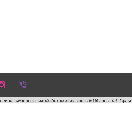
а умови розміщення в тексті обов'язкового посилання на 04566.com.ua - Cайт Таращан
го абзацу в тексті або в якості джерела. Порушення виняткових прав переслідується З
ський спецпроєкт", "Політичні новини", "Пресреліз", "PR", "Офіційно", "Політична рек
"CitySites"
Правила класифайд
Редакційна політика
Політика конфіденційності
Пр