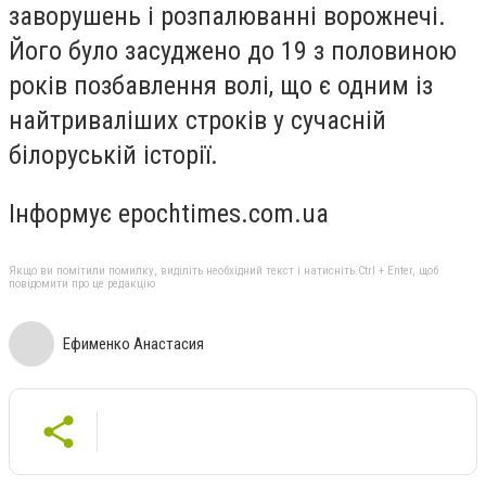
заворушень і розпалюванні ворожнечі.
Його було засуджено до 19 з половиною
років позбавлення волі, що є одним із
найтриваліших строків у сучасній
білоруській історії.
Інформує epochtimes.com.ua
Якщо ви помітили помилку, виділіть необхідний текст і натисніть Ctrl + Enter, щоб
повідомити про це редакцію
Ефименко Анастасия