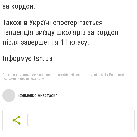
за кордон.
Також в Україні спостерігається
тенденція
виїзду школярів за кордон
після завершення 11 класу
.
Інформує tsn.ua
Якщо ви помітили помилку, виділіть необхідний текст і натисніть Ctrl + Enter, щоб
повідомити про це редакцію
Ефименко Анастасия