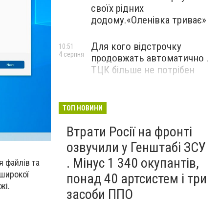
своїх рідних
додому.«Оленівка триває»
Для кого відстрочку
10:51
4 серпня
продовжать автоматично .
ТЦК більше не потрібен
ТОП НОВИНИ
Втрати Росії на фронті
озвучили у Генштабі ЗСУ
. Мінус 1 340 окупантів,
 файлів та
 широкої
понад 40 артсистем і три
жі.
засоби ППО