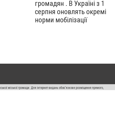
громадян . В Україні з 1
серпня оновлять окремі
норми мобілізації
ської міської громади. Для інтернет-видань обов'язкове розміщення прямого,
аконом.
лама" публікуються на правах реклами.
авила сайту
Автори проєкту