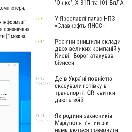
"Онікс", Х-31П та 101 БпЛА
комп'ютери,
У Ярославлі палає НПЗ
09:36
 інформації
«Славнєфть-ЯНОС»
ія призначена
и ]її можна.
Росіяни знищили склади
08:14
двох великих компаній у
Києві . Ворог атакував
бізнеси
Де в Україні повністю
13:17
4 серпня
скасували готівку в
транспорті . QR-квитки
дають збій
Як родини захисників
11:41
4 серпня
Маріуполя пʼятий рік
намагаються повернути