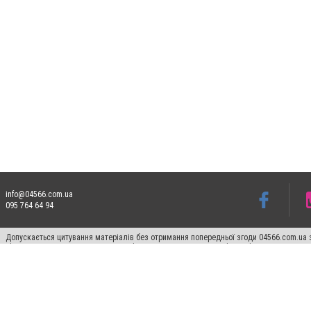
info@04566.com.ua
095 764 64 94
Допускається цитування матеріалів без отримання попередньої згоди 04566.com.ua з
відкритого для пошукових систем гіперпосилання на цитовані статті не нижче друго
Матеріали з плашками "Новини компаній", "Промо", "Партнерський матеріал", "Партнер
Реклама на сайті
Франшиза 