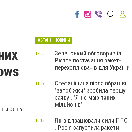
ОСТАННІ НОВИНИ
них
Зеленський обговорив із
12:55
Рютте постачання ракет-
dows
перехоплювачів для України
Стефанішина після обрання
11:59
"запобіжки" зробила першу
заяву . "Я не маю таких
мільйонів"
 цій ОС на
Як відпрацювали сили ППО
10:15
. Росія запустила ракети