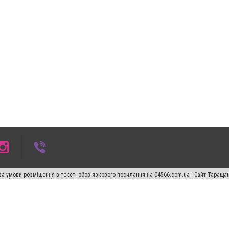
а умови розміщення в тексті обов'язкового посилання на 04566.com.ua - Cайт Таращан
го абзацу в тексті або в якості джерела. Порушення виняткових прав переслідується З
ський спецпроєкт", "Політичні новини", "Пресреліз", "PR", "Офіційно", "Політична рек
"CitySites"
Правила класифайд
Редакційна політика
Політика конфіденційності
Пр