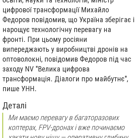
освіти, науки та технологій, міністр
цифрової трансформації Михайло
Федоров повідомив, що Україна зберігає і
нарощує технологічну перевагу на
фронті. При цьому росіяни
випереджають у виробництві дронів на
оптоволокні, повідомив Федоров під час
заходу NV "Велика цифрова
трансформація. Діалоги про майбутнє",
пише
УНН.
Деталі
Ми маємо перевагу в багаторазових
коптерах, FPV-дронах і вже починаємо
хакати нову нішу — оперативну глибину.