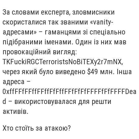
За словами експерта, зловмисники
скористалися так званими «vanity-
адресами» – гаманцями зі спеціально
підібраними іменами. Один із них мав
провокаційний вигляд:
TKFuckiRGCTerroristsNoBiTEXy2r7mNX,
через який було виведено $49 млн. Інша
адреса –
0xffFFfFFffFFffFfFffFFfFfFfFFFFfFfFFFFDea
d – використовувалася для решти
активів.
Хто стоїть за атакою?