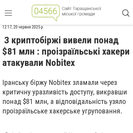
12:17, 20 червня 2025 р.
З криптобіржі вивели понад
$81 млн : проізраїльські хакери
атакували Nobitex
Іранську біржу Nobitex зламали через
критичну уразливість доступу, викравши
понад $81 млн, а відповідальність узяло
проізраїльське хакерське угруповання.