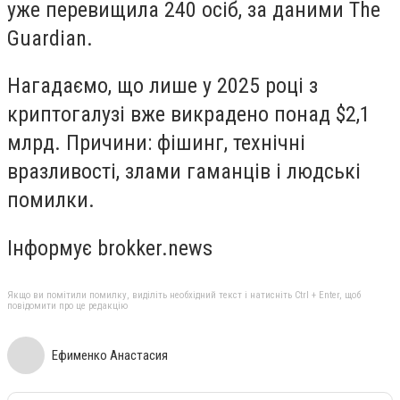
уже перевищила 240 осіб, за даними The
Guardian.
Нагадаємо, що лише у 2025 році з
криптогалузі вже викрадено понад $2,1
млрд. Причини: фішинг, технічні
вразливості, злами гаманців і людські
помилки.
Інформує brokker.news
Якщо ви помітили помилку, виділіть необхідний текст і натисніть Ctrl + Enter, щоб
повідомити про це редакцію
Ефименко Анастасия