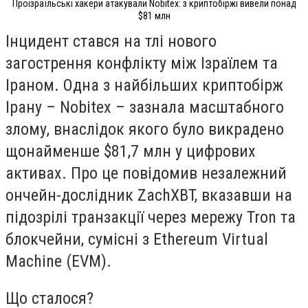
Проізраїльські хакери атакували Nobitex: з криптобіржі вивели понад
$81 млн
Інцидент стався на тлі нового
загострення конфлікту між Ізраїлем та
Іраном. Одна з найбільших криптобірж
Ірану – Nobitex – зазнала масштабного
злому, внаслідок якого було викрадено
щонайменше $81,7 млн у цифрових
активах. Про це повідомив незалежний
ончейн-дослідник ZachXBT, вказавши на
підозрілі транзакції через мережу Tron та
блокчейни, сумісні з Ethereum Virtual
Machine (EVM).
Що сталося?