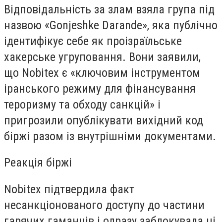
Відповідальність за злам взяла група під
назвою «Gonjeshke Darande», яка публічно
ідентифікує себе як проізраїльське
хакерське угруповання. Вони заявили,
що Nobitex є «ключовим інструментом
іранського режиму для фінансування
тероризму та обходу санкцій» і
пригрозили опублікувати вихідний код
біржі разом із внутрішніми документами.
Реакція біржі
Nobitex підтвердила факт
несанкціонованого доступу до частини
гарячих гаманців і одразу заблокувала ці