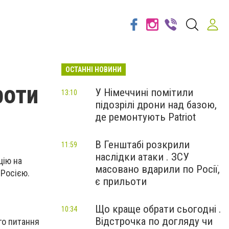
ОСТАННІ НОВИНИ
роти
У Німеччині помітили
13:10
підозрілі дрони над базою,
де ремонтують Patriot
В Генштабі розкрили
11:59
наслідки атаки . ЗСУ
цію на
масовано вдарили по Росії,
 Росією.
є прильоти
Що краще обрати сьогодні .
10:34
Відстрочка по догляду чи
го питання