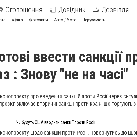
Оголошення
Довідник
Дозвілля
ста
Афіша
Фотозвіти
Авто / Мото
Нерухомість
отові ввести санкції п
аз : Знову "не на часі"
конопроєкту про введення санкцій проти Росії через ситуа
роєкт включає вторинні санкції проти країн, що торгують з
Чи будуть США вводити санкції проти Росії
конопроєкту щодо санкцій проти Росії. Повернутись до цьо