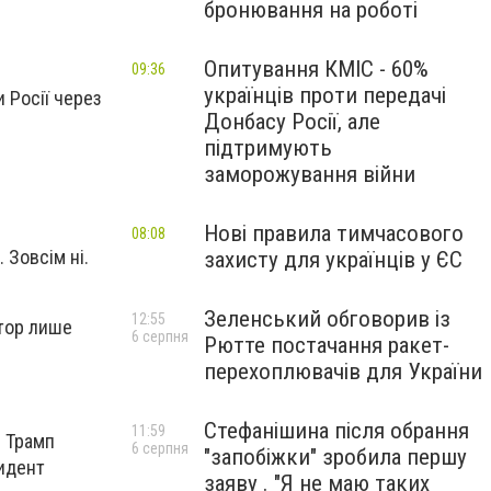
бронювання на роботі
Опитування КМІС - 60%
09:36
українців проти передачі
 Росії через
Донбасу Росії, але
підтримують
заморожування війни
Нові правила тимчасового
08:08
 Зовсім ні.
захисту для українців у ЄС
Зеленський обговорив із
12:55
атор лише
6 серпня
Рютте постачання ракет-
перехоплювачів для України
Стефанішина після обрання
11:59
е Трамп
6 серпня
"запобіжки" зробила першу
зидент
заяву . "Я не маю таких