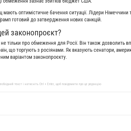
ці обмеження зазнає збитків бюджет США.
 мають оптимістичне бачення ситуації. Лідери Німеччини т
рамп готовий до затвердження нових санкцій.
цей законопроєкт?
 не тільки про обмеження для Росії. Він також дозволить 
раїн, що торгують з росіянами. Як вказують сенатори, амер
еним варіантом законопроєкту.
бхідний текст і натисніть Ctrl + Enter, щоб повідомити про це редакцію