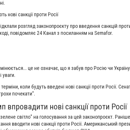
ні.
ь нові санкції проти Росії
ідклали розгляд законопроєкту про введення санкцій проти
ході, повідомляє 24 Канал з посиланням на Semafor.
мінюється... це не означає, що я забув про Росію чи Україну.
і уваги.
 терміни, коли будуть введені нові санкції проти Росії. Сен
трохи почекати".
п впровадити нові санкції проти Росії
"зелене світло" на голосування за цей законопроєкт. Раніш
жання вводити нові санкції проти Росії. Американський пре