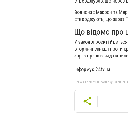
стверджував, що через 
Водночас Макрон та Мерц
стверджують, що зараз Т
Що відомо про 
У законопроєкті йдеться
вторинні санкції проти к
зараз працює над оновл
Інформує 24tv.ua
Якщо ви помітили помилку, виділіть нео