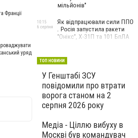
мільйонів"
а Франції
Як відпрацювали сили ППО
10:15
6 серпня
. Росія запустила ракети
"Онікс", Х-31П та 101 БпЛА
впроваджувати
иканський уряд
ТОП НОВИНИ
У Генштабі ЗСУ
повідомили про втрати
ворога станом на 2
серпня 2026 року
Медіа - Ціллю вибуху в
Москві був командувач